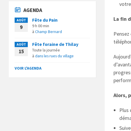
votre
AGENDA
La fin 
Fête du Pain
AOÛT
9 h 00 min
9
à
Champ Bernard
Pensez d
télépho
Fête foraine de Thilay
AOÛT
Toute la journée
15
à
dans les rues du village
Aujourd’
d’avant
VOIR L'AGENDA
progress
performa
Alors, 
Plus 
déma
Suive