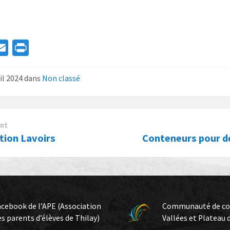
a
E
Pr
e
m
in
ai
t
ril 2024
dans
Non classé
l
nt
tion Lavoirs
Conteneurs pour d
acebook de l’APE (Association
Communauté de c
es parents d’élèves de Thilay)
Vallées et Plateau 