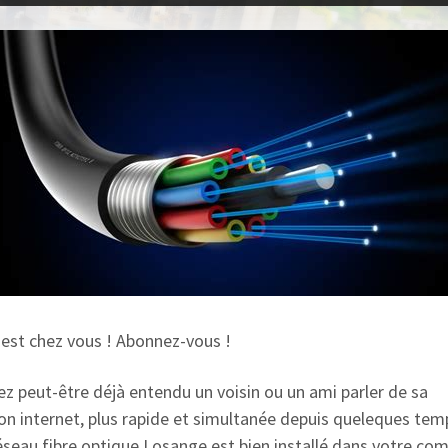
e est chez vous ! Abonnez-vous !
ez peut-être déjà entendu un voisin ou un ami parler de sa
on internet, plus rapide et simultanée depuis queleques tem
 réseau fibre optique Losange est bien installé dans votre c