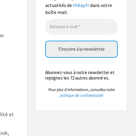
Lire la suite
actualités de
thilay.fr
dans votre
boîte mail.
Photo
La commune de Thilay
a
au
actualisé son statut.
1 semaine
La commune de Thilay
a
actualisé son statut.
Abonnez-vous à notre newsletter et
1 semaine
rejoignez les 72 autres abonné·es.
P
our plus d’informations
, c
onsultez notre
La commune de Thilay
politique de confidentialité
2 semaines
Nous sommes conscients
lité et
des désagréments que cette
situation peut occasionner et nous
remercions l’ensemble des
habitants pour leur
book,