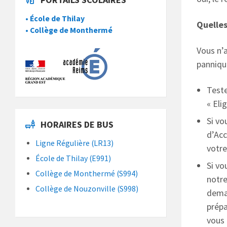
• École de Thilay
Quelle
• Collège de Monthermé
Vous n’a
pannique
Teste
« Eli
Si vo
HORAIRES DE BUS
d’Acc
Ligne Régulière (LR13)
votr
École de Thilay (E991)
Si vo
Collège de Monthermé (S994)
notre
Collège de Nouzonville (S998)
deman
prépa
vous 