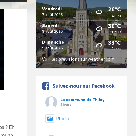
26°C
Vendredi
7 août 2026
2 m/s
30°C
Samedi
8 août 2026
1 m/s
33°C
Dimanche
9 août 2026
2 m/s
Voir les prévisions sur weather.com
Suivez-nous sur Facebook
La commune de Thilay
3 jours
Photo
ps ? Eh
ommune !