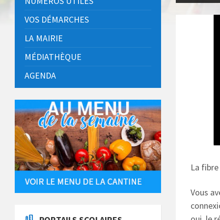
NUMÉROS UTILES
VOS DÉMARCHES
LA MAIRIE
MÉDIATHÈQUE
AGENDA
La fibr
Vous av
connexi
oui, le
PORTAILS SCOLAIRES