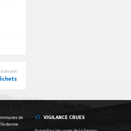
Suivant
échets
VIGILANCE CRUES
ommunes de
d’Ardenne
Surveillez les crues de la Semoy