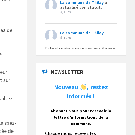
La commune de Thilay
a
actualisé son statut.
3 jours
Pas de
La commune de Thilay
4 jours
Fête du pain, organisée par Nohan
qe
Loisirs dimanche 9 août.
Photo
seur
NEWSLETTER
t sur
La commune de Thilay
Nouveau
restez
,
7 jours
informés !
sultez
La commune de Thilay souhaite
associer sa population mais
e
également les visiteurs à son
Abonnez-vous pour recevoir la
bulletin municipal annuel en
lettre d'informations de la
organisant un concours photo
Laissez-
commune.
gratuit OUVERT À TOUS.
ncée de
Chaque mois, recevez les
Vous pouvez envoyer vos photo
...