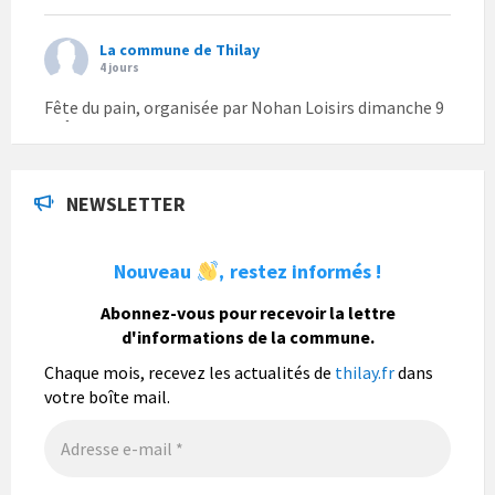
La commune de Thilay
4 jours
Fête du pain, organisée par Nohan Loisirs dimanche 9
août.
Photo
NEWSLETTER
La commune de Thilay
1 semaine
Nouveau
restez informés !
,
La commune de Thilay souhaite associer sa
population mais également les visiteurs à son
Abonnez-vous pour recevoir la lettre
bulletin municipal annuel en organisant un concours
d'informations de la commune.
photo gratuit OUVERT À TOUS.
Chaque mois, recevez les actualités de
thilay.fr
dans
Vous pouvez envoyer vos photo
...
Lire la suite
votre boîte mail.
Photo