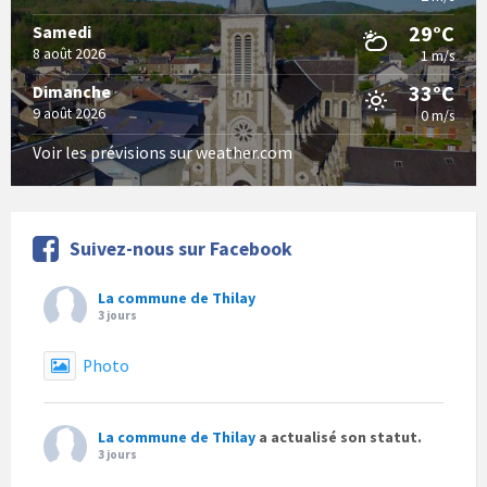
29°C
Samedi
8 août 2026
1 m/s
33°C
Dimanche
9 août 2026
0 m/s
Voir les prévisions sur weather.com
Suivez-nous sur Facebook
La commune de Thilay
3 jours
Photo
La commune de Thilay
a actualisé son statut.
3 jours