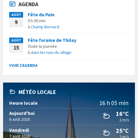
AGENDA
Fête du Pain
AOÛT
9 h 00 min
9
à
Champ Bernard
Fête foraine de Thilay
AOÛT
Toute la journée
15
à
dans les rues du village
VOIR L'AGENDA
MÉTÉO LOCALE
16 h 05 min
Heure locale
16°C
Aujourd'hui
6 août 2026
2 m/s
25°C
Vendredi
7 août 2026
2 m/s