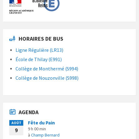
HORAIRES DE BUS
Ligne Régulière (LR13)
École de Thilay (E991)
Collège de Monthermé (S994)
Collège de Nouzonville (S998)
AGENDA
Fête du Pain
AOÛT
9 h 00 min
9
à
Champ Bernard