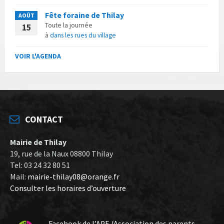
Fête foraine de Thilay
AOÛT
Toute la journée
15
à
dans les rues du village
VOIR L'AGENDA
CONTACT
Mairie de Thilay
19, rue de la Naux 08800 Thilay
Tel: 03 24 32 80 51
Mail:
mairie-thilay08@orange.fr
Consulter les horaires d’ouverture
Facebook de l’APE (Association des parents