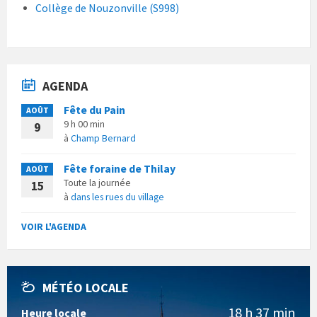
Collège de Nouzonville (S998)
AGENDA
Fête du Pain
AOÛT
9 h 00 min
9
à
Champ Bernard
Fête foraine de Thilay
AOÛT
Toute la journée
15
à
dans les rues du village
VOIR L'AGENDA
MÉTÉO LOCALE
18 h 37 min
Heure locale