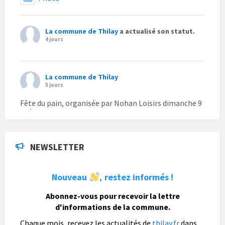
La commune de Thilay
a actualisé son statut.
4 jours
La commune de Thilay
5 jours
Fête du pain, organisée par Nohan Loisirs dimanche 9
août.
Photo
NEWSLETTER
La commune de Thilay
1 semaine
Nouveau
restez informés !
,
La commune de Thilay souhaite associer sa
population mais également les visiteurs à son
Abonnez-vous pour recevoir la lettre
bulletin municipal annuel en organisant un concours
d'informations de la commune.
photo gratuit OUVERT À TOUS.
Chaque mois, recevez les actualités de
thilay.fr
dans