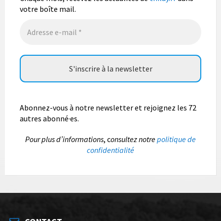
Vous pouvez envoyer vos photo
...
Lire la suite
votre boîte mail.
Photo
Abonnez-vous à notre newsletter et rejoignez les 72
autres abonné·es.
P
our plus d’informations
, c
onsultez notre
politique de
confidentialité