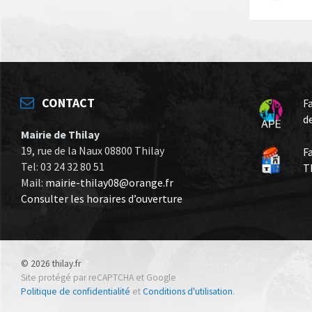
CONTACT
F
d
Mairie de Thilay
19, rue de la Naux 08800 Thilay
F
Tel: 03 24 32 80 51
T
Mail:
mairie-thilay08@orange.fr
Consulter les horaires d’ouverture
© 2026 thilay.fr
Site protégé par reCAPTCHA et Google
Politique de confidentialité
et
Conditions d'utilisation
.