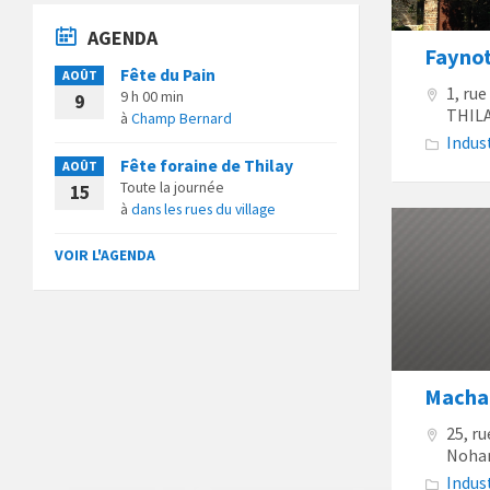
AGENDA
Faynot
Fête du Pain
AOÛT
1, ru
9 h 00 min
9
THIL
à
Champ Bernard
Indus
Fête foraine de Thilay
AOÛT
Toute la journée
15
à
dans les rues du village
VOIR L'AGENDA
Machar
25, r
Nohan
Indus