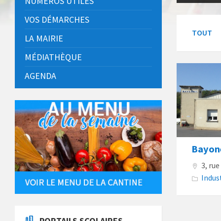
NUMÉROS UTILES
VOS DÉMARCHES
TOUT
LA MAIRIE
MÉDIATHÈQUE
AGENDA
Bayon
3, ru
Indus
PORTAILS SCOLAIRES