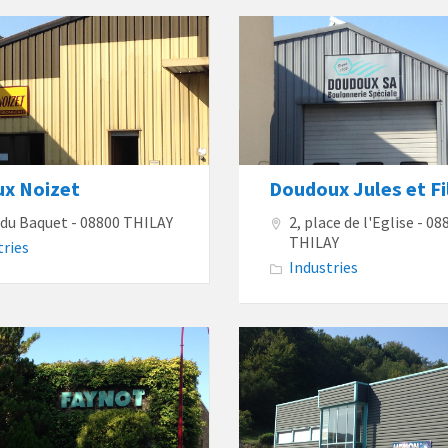
ux Noizet
Doudoux Jules et Fi
e du Baquet - 08800 THILAY
2, place de l'Eglise - 08
THILAY
tries
Industries