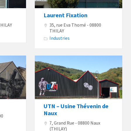
Laurent Fixation
THILAY
35, rue Eva Thomé - 08800
THILAY
Industries
UTN – Usine Thévenin de
Naux
00
7, Grand Rue - 08800 Naux
(THILAY)