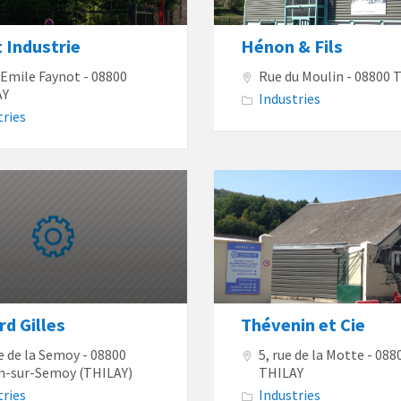
 Industrie
Hénon & Fils
e Emile Faynot - 08800
Rue du Moulin - 08800 
AY
Industries
tries
d Gilles
Thévenin et Cie
ue de la Semoy - 08800
5, rue de la Motte - 088
-sur-Semoy (THILAY)
THILAY
tries
Industries