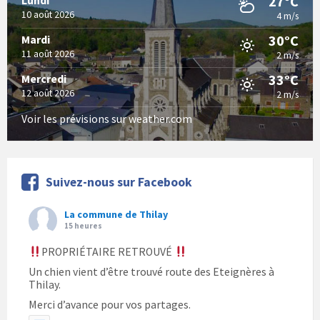
27°C
Lundi
10 août 2026
4 m/s
30°C
Mardi
11 août 2026
2 m/s
33°C
Mercredi
12 août 2026
2 m/s
Voir les prévisions sur weather.com
Suivez-nous sur Facebook
La commune de Thilay
15 heures
PROPRIÉTAIRE RETROUVÉ
Un chien vient d’être trouvé route des Eteignères à
Thilay.
Merci d’avance pour vos partages.