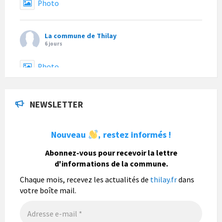
Photo
La commune de Thilay
6 jours
Photo
La commune de Thilay
a actualisé son statut.
NEWSLETTER
6 jours
Nouveau
restez informés !
,
La commune de Thilay
Abonnez-vous pour recevoir la lettre
1 semaine
d'informations de la commune.
Fête du pain, organisée par Nohan Loisirs dimanche 9
août.
Chaque mois, recevez les actualités de
thilay.fr
dans
votre boîte mail.
Photo