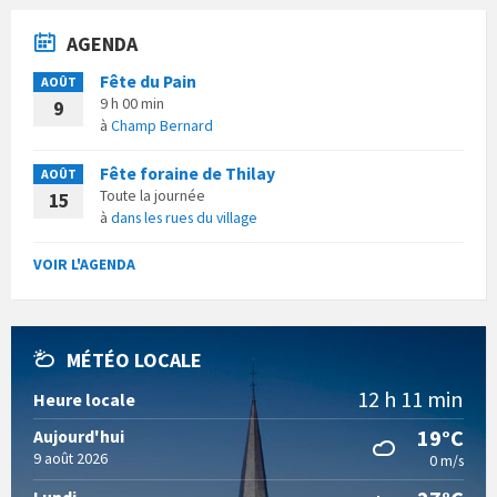
AGENDA
Fête du Pain
AOÛT
9 h 00 min
9
à
Champ Bernard
Fête foraine de Thilay
AOÛT
Toute la journée
15
à
dans les rues du village
VOIR L'AGENDA
MÉTÉO LOCALE
12 h 11 min
Heure locale
19°C
Aujourd'hui
9 août 2026
0 m/s