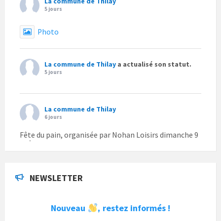
La commune de Thilay
5 jours
Photo
La commune de Thilay
a actualisé son statut.
5 jours
La commune de Thilay
6 jours
Fête du pain, organisée par Nohan Loisirs dimanche 9
août.
Photo
NEWSLETTER
La commune de Thilay
1 semaine
Nouveau
restez informés !
,
La commune de Thilay souhaite associer sa