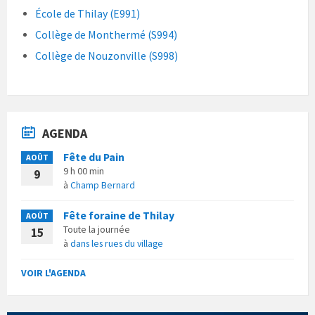
École de Thilay (E991)
Collège de Monthermé (S994)
Collège de Nouzonville (S998)
AGENDA
Fête du Pain
AOÛT
9 h 00 min
9
à
Champ Bernard
Fête foraine de Thilay
AOÛT
Toute la journée
15
à
dans les rues du village
VOIR L'AGENDA