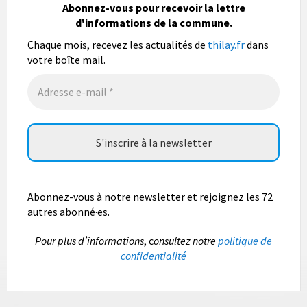
population mais également les visiteurs à son
Abonnez-vous pour recevoir la lettre
bulletin municipal annuel en organisant un concours
d'informations de la commune.
photo gratuit OUVERT À TOUS.
Chaque mois, recevez les actualités de
thilay.fr
dans
Vous pouvez envoyer vos photo
...
Lire la suite
votre boîte mail.
Photo
Abonnez-vous à notre newsletter et rejoignez les 72
autres abonné·es.
P
our plus d’informations
, c
onsultez notre
politique de
confidentialité