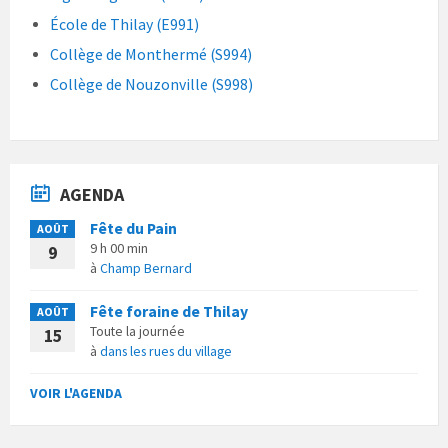
École de Thilay (E991)
Collège de Monthermé (S994)
Collège de Nouzonville (S998)
AGENDA
Fête du Pain
AOÛT
9 h 00 min
9
à
Champ Bernard
Fête foraine de Thilay
AOÛT
Toute la journée
15
à
dans les rues du village
VOIR L'AGENDA