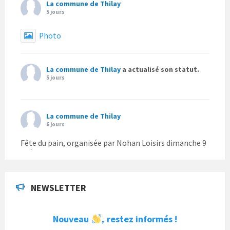
La commune de Thilay
5 jours
Photo
La commune de Thilay
a actualisé son statut.
5 jours
La commune de Thilay
6 jours
Fête du pain, organisée par Nohan Loisirs dimanche 9
août.
Photo
NEWSLETTER
La commune de Thilay
1 semaine
Nouveau
restez informés !
,
La commune de Thilay souhaite associer sa