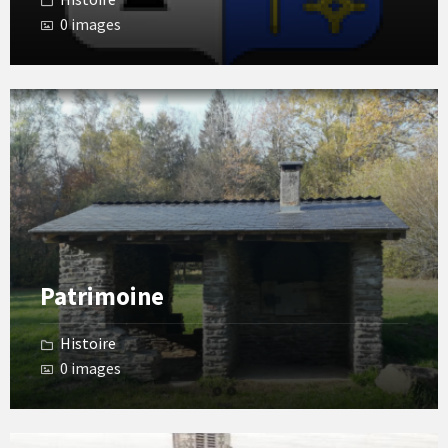
0 images
Open
Gallery
Patrimoine
Histoire
0 images
Open