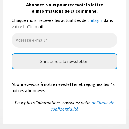
population mais également les visiteurs à son
Abonnez-vous pour recevoir la lettre
bulletin municipal annuel en organisant un concours
d'informations de la commune.
photo gratuit OUVERT À TOUS.
Chaque mois, recevez les actualités de
thilay.fr
dans
Vous pouvez envoyer vos photo
...
Lire la suite
votre boîte mail.
Photo
Abonnez-vous à notre newsletter et rejoignez les 72
autres abonné·es.
P
our plus d’informations
, c
onsultez notre
politique de
confidentialité