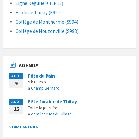
Ligne Régulière (LR13)
École de Thilay (E991)
Collège de Monthermé (S994)
Collège de Nouzonville (S998)
AGENDA
Fête du Pain
AOÛT
9 h 00 min
9
à
Champ Bernard
Fête foraine de Thilay
AOÛT
Toute la journée
15
à
dans les rues du village
VOIR L'AGENDA