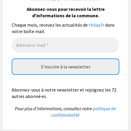
La commune de Thilay souhaite associer sa
population mais également les visiteurs à son
Abonnez-vous pour recevoir la lettre
bulletin municipal annuel en organisant un concours
d'informations de la commune.
photo gratuit OUVERT À TOUS.
Chaque mois, recevez les actualités de
thilay.fr
dans
Vous pouvez envoyer vos photo
...
Lire la suite
votre boîte mail.
Photo
Abonnez-vous à notre newsletter et rejoignez les 72
autres abonné·es.
P
our plus d’informations
, c
onsultez notre
politique de
confidentialité