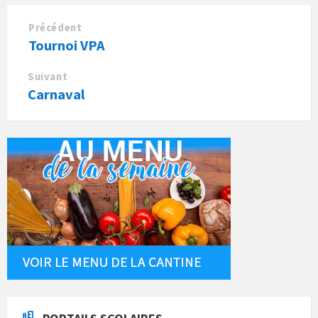
o
k
Précédent
Tournoi VPA
Suivant
Carnaval