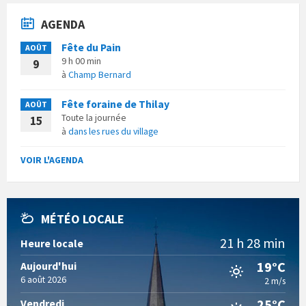
AGENDA
Fête du Pain
AOÛT
9 h 00 min
9
à
Champ Bernard
Fête foraine de Thilay
AOÛT
Toute la journée
15
à
dans les rues du village
VOIR L'AGENDA
MÉTÉO LOCALE
21 h 28 min
Heure locale
19°C
Aujourd'hui
6 août 2026
2 m/s
25°C
Vendredi