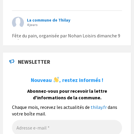
La commune de Thilay
4 jours
Fête du pain, organisée par Nohan Loisirs dimanche 9
août.
Photo
NEWSLETTER
La commune de Thilay
1 semaine
Nouveau
restez informés !
,
La commune de Thilay souhaite associer sa
population mais également les visiteurs à son
Abonnez-vous pour recevoir la lettre
bulletin municipal annuel en organisant un concours
d'informations de la commune.
photo gratuit OUVERT À TOUS.
Chaque mois, recevez les actualités de
thilay.fr
dans
Vous pouvez envoyer vos photo
...
Lire la suite
votre boîte mail.
Photo