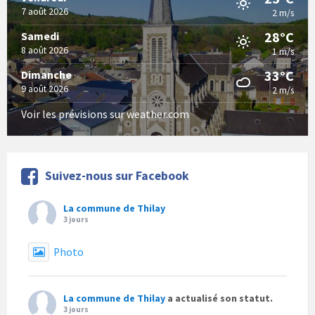
7 août 2026
2 m/s
28°C
Samedi
8 août 2026
1 m/s
33°C
Dimanche
9 août 2026
2 m/s
Voir les prévisions sur weather.com
Suivez-nous sur Facebook
La commune de Thilay
3 jours
Photo
La commune de Thilay
a actualisé son statut.
3 jours