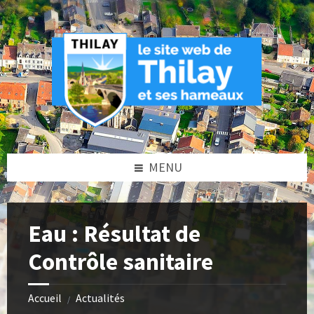
Skip
Skip
Skip
Skip
to
to
to
to
content
left
right
footer
sidebar
sidebar
MENU
Eau : Résultat de
Contrôle sanitaire
Accueil
Actualités
/