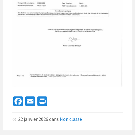
Fa
E
Pr
ce
m
in
b
ai
t
22 janvier 2026
dans
Non classé
o
l