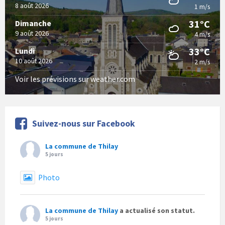
8 août 2026
1 m/s
31°C
Dimanche
9 août 2026
4 m/s
33°C
Lundi
10 août 2026
2 m/s
Voir les prévisions sur weather.com
Suivez-nous sur Facebook
La commune de Thilay
5 jours
Photo
La commune de Thilay
a actualisé son statut.
5 jours