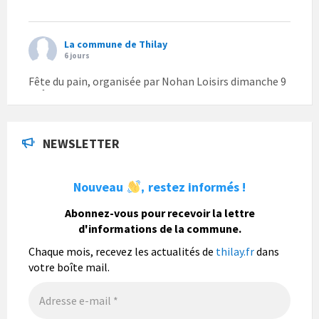
La commune de Thilay
6 jours
Fête du pain, organisée par Nohan Loisirs dimanche 9
août.
Photo
NEWSLETTER
La commune de Thilay
1 semaine
Nouveau
restez informés !
,
La commune de Thilay souhaite associer sa
population mais également les visiteurs à son
Abonnez-vous pour recevoir la lettre
bulletin municipal annuel en organisant un concours
d'informations de la commune.
photo gratuit OUVERT À TOUS.
Chaque mois, recevez les actualités de
thilay.fr
dans
Vous pouvez envoyer vos photo
...
Lire la suite
votre boîte mail.
Photo