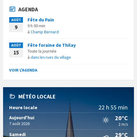
AGENDA
Fête du Pain
AOÛT
9 h 00 min
9
à
Champ Bernard
Fête foraine de Thilay
AOÛT
Toute la journée
15
à
dans les rues du village
VOIR L'AGENDA
MÉTÉO LOCALE
22 h 55 min
Heure locale
20°C
Aujourd'hui
7 août 2026
2 m/s
29°C
Samedi