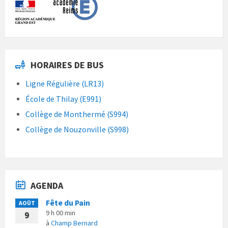
HORAIRES DE BUS
Ligne Régulière (LR13)
École de Thilay (E991)
Collège de Monthermé (S994)
Collège de Nouzonville (S998)
AGENDA
Fête du Pain
AOÛT
9 h 00 min
9
à
Champ Bernard