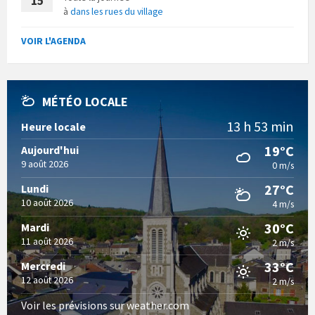
15
à
dans les rues du village
VOIR L'AGENDA
MÉTÉO LOCALE
13 h 53 min
Heure locale
19°C
Aujourd'hui
9 août 2026
0 m/s
27°C
Lundi
10 août 2026
4 m/s
30°C
Mardi
11 août 2026
2 m/s
33°C
Mercredi
12 août 2026
2 m/s
Voir les prévisions sur weather.com