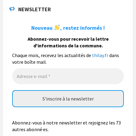
La commune de Thilay
a actualisé son statut.
NEWSLETTER
6 jours
Nouveau
restez informés !
,
La commune de Thilay
Abonnez-vous pour recevoir la lettre
1 semaine
d'informations de la commune.
Fête du pain, organisée par Nohan Loisirs dimanche 9
août.
Chaque mois, recevez les actualités de
thilay.fr
dans
votre boîte mail.
Photo
Abonnez-vous à notre newsletter et rejoignez les 73
autres abonné·es.