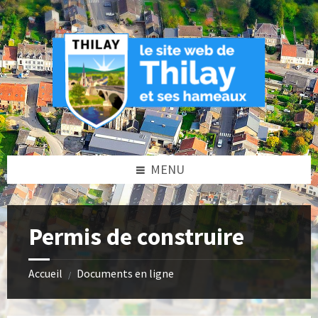
Skip
Skip
Skip
Skip
to
to
to
to
content
left
right
footer
sidebar
sidebar
MENU
Permis de construire
Accueil
Documents en ligne
/