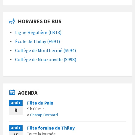
HORAIRES DE BUS
Ligne Régulière (LR13)
École de Thilay (E991)
Collège de Monthermé (S994)
Collège de Nouzonville (S998)
AGENDA
Fête du Pain
AOÛT
9 h 00 min
9
à
Champ Bernard
Fête foraine de Thilay
AOÛT
Toute la journée