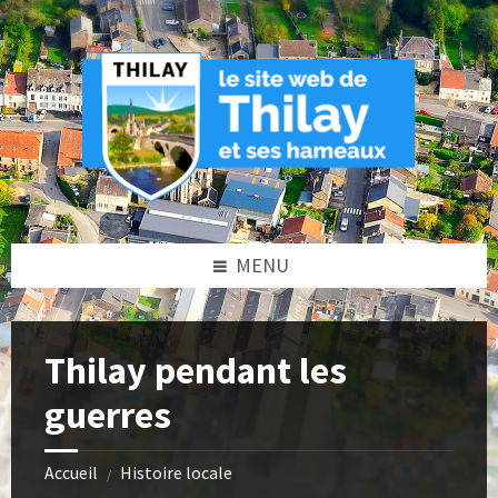
Skip
Skip
Skip
to
to
to
content
left
footer
sidebar
MENU
Thilay pendant les
guerres
Accueil
Histoire locale
/