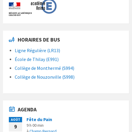
HORAIRES DE BUS
Ligne Régulière (LR13)
École de Thilay (E991)
Collège de Monthermé (S994)
Collège de Nouzonville (S998)
AGENDA
Fête du Pain
AOÛT
9 h 00 min
9
à
Champ Bernard