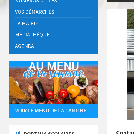
NUMÉROS UTILES
VOS DÉMARCHES
LA MAIRIE
MÉDIATHÈQUE
AGENDA
Conta
PORTAILS SCOLAIRES