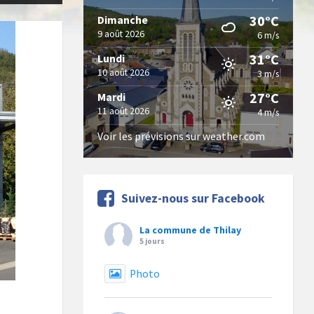
30°C
Dimanche
9 août 2026
6 m/s
31°C
Lundi
10 août 2026
3 m/s
27°C
Mardi
11 août 2026
4 m/s
Voir les prévisions sur weather.com
Suivez-nous sur Facebook
La commune de Thilay
5 jours
Photo