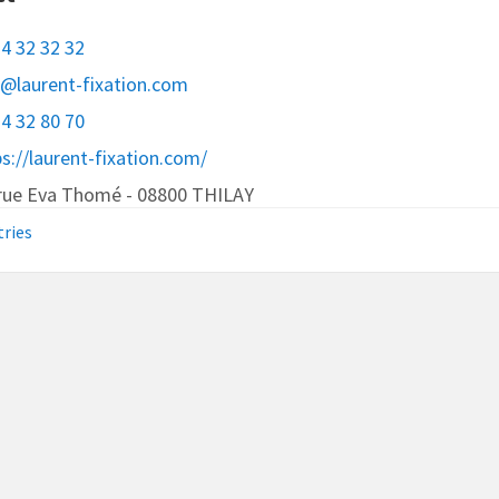
24 32 32 32
o@laurent-fixation.com
24 32 80 70
ps://laurent-fixation.com/
 rue Eva Thomé - 08800 THILAY
tries