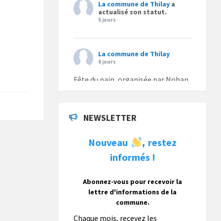
La commune de Thilay
a
actualisé son statut.
5 jours
La commune de Thilay
6 jours
Fête du pain, organisée par Nohan
Loisirs dimanche 9 août.
Photo
NEWSLETTER
La commune de Thilay
Nouveau
restez
,
1 semaine
informés !
La commune de Thilay souhaite
associer sa population mais
également les visiteurs à son
Abonnez-vous pour recevoir la
bulletin municipal annuel en
lettre d'informations de la
organisant un concours photo
commune.
gratuit OUVERT À TOUS.
Chaque mois, recevez les
Vous pouvez envoyer vos photo
...