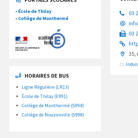
• École de Thilay
03 
• Collège de Monthermé
inf
03 
htt
35,
Indus
HORAIRES DE BUS
Ligne Régulière (LR13)
École de Thilay (E991)
Collège de Monthermé (S994)
Collège de Nouzonville (S998)