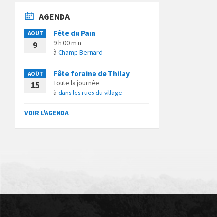
AGENDA
Fête du Pain
AOÛT
9 h 00 min
9
à
Champ Bernard
Fête foraine de Thilay
AOÛT
Toute la journée
15
à
dans les rues du village
VOIR L'AGENDA