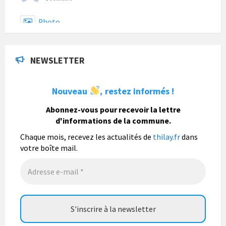
Photo
La commune de Thilay
a actualisé son statut.
NEWSLETTER
1 semaine
Nouveau
restez informés !
,
La commune de Thilay
Abonnez-vous pour recevoir la lettre
1 semaine
d'informations de la commune.
Fête du pain, organisée par Nohan Loisirs dimanche 9
août.
Chaque mois, recevez les actualités de
thilay.fr
dans
votre boîte mail.
Photo