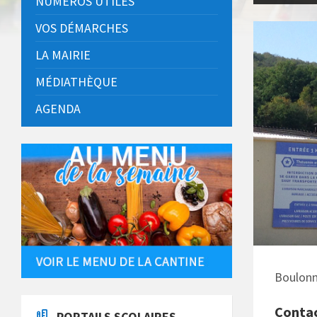
NUMÉROS UTILES
VOS DÉMARCHES
LA MAIRIE
MÉDIATHÈQUE
AGENDA
Boulonn
Conta
PORTAILS SCOLAIRES