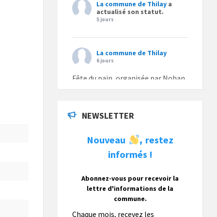
La commune de Thilay
a
actualisé son statut.
5 jours
La commune de Thilay
6 jours
Fête du pain, organisée par Nohan
Loisirs dimanche 9 août.
Photo
NEWSLETTER
La commune de Thilay
Nouveau
restez
,
1 semaine
informés !
La commune de Thilay souhaite
associer sa population mais
également les visiteurs à son
Abonnez-vous pour recevoir la
bulletin municipal annuel en
lettre d'informations de la
organisant un concours photo
commune.
gratuit OUVERT À TOUS.
Chaque mois, recevez les
Vous pouvez envoyer vos photo
...