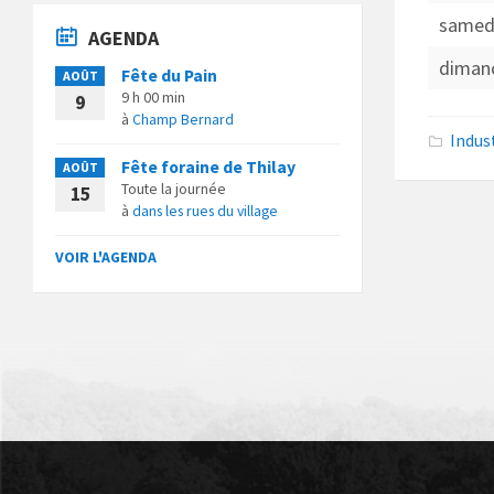
samed
AGENDA
diman
Fête du Pain
AOÛT
9 h 00 min
9
à
Champ Bernard
Indus
Fête foraine de Thilay
AOÛT
Toute la journée
15
à
dans les rues du village
VOIR L'AGENDA