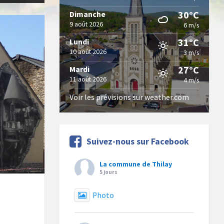
30°C
Dimanche
9 août 2026
6 m/s
31°C
Lundi
10 août 2026
3 m/s
27°C
Mardi
11 août 2026
4 m/s
Voir les prévisions sur weather.com
Suivez-nous sur Facebook
La commune de Thilay
5 jours
Photo