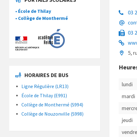
• École de Thilay
03 
• Collège de Monthermé
con
03 
www
5, 
Heure
HORAIRES DE BUS
lundi
Ligne Régulière (LR13)
mardi
École de Thilay (E991)
Collège de Monthermé (S994)
mercr
Collège de Nouzonville (S998)
jeudi
vendre