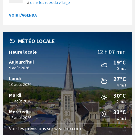
à
dans les rues du village
VOIR L'AGENDA
MÉTÉO LOCALE
12 h 07 min
Heure locale
19°C
Aujourd'hui
9 août 2026
0 m/s
27°C
Lundi
10 août 2026
4 m/s
30°C
Mardi
11 août 2026
2 m/s
33°C
Mercredi
12 août 2026
2 m/s
Voir les prévisions sur weather.com