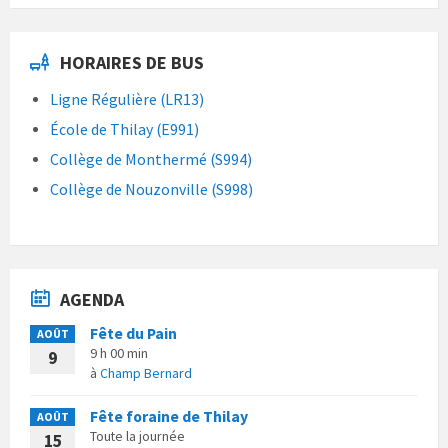
HORAIRES DE BUS
Ligne Régulière (LR13)
École de Thilay (E991)
Collège de Monthermé (S994)
Collège de Nouzonville (S998)
AGENDA
Fête du Pain
AOÛT
9 h 00 min
9
à
Champ Bernard
Fête foraine de Thilay
AOÛT
Toute la journée
15