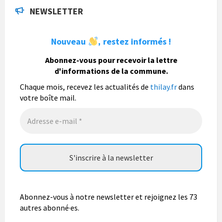
La commune de Thilay
a actualisé son statut.
NEWSLETTER
6 jours
Nouveau
restez informés !
,
La commune de Thilay
Abonnez-vous pour recevoir la lettre
1 semaine
d'informations de la commune.
Fête du pain, organisée par Nohan Loisirs dimanche 9
août.
Chaque mois, recevez les actualités de
thilay.fr
dans
votre boîte mail.
Photo
Abonnez-vous à notre newsletter et rejoignez les 73
autres abonné·es.