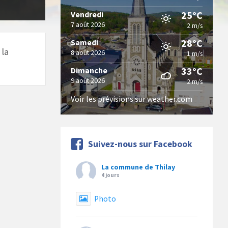
25°C
Vendredi
7 août 2026
2 m/s
28°C
Samedi
 la
8 août 2026
1 m/s
33°C
Dimanche
9 août 2026
2 m/s
Voir les prévisions sur weather.com
Suivez-nous sur Facebook
La commune de Thilay
4 jours
Photo