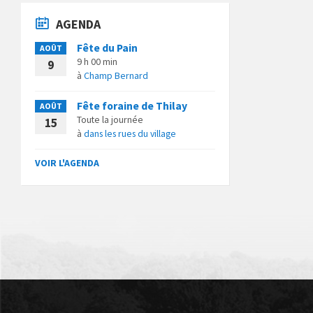
AGENDA
Fête du Pain
AOÛT
9 h 00 min
9
à
Champ Bernard
Fête foraine de Thilay
AOÛT
Toute la journée
15
à
dans les rues du village
VOIR L'AGENDA