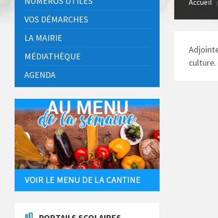
NUMÉROS UTILES
Accueil
VOS DÉMARCHES
LA MAIRIE
Adjointe
MÉDIATHÈQUE
culture.
AGENDA
PORTAILS SCOLAIRES