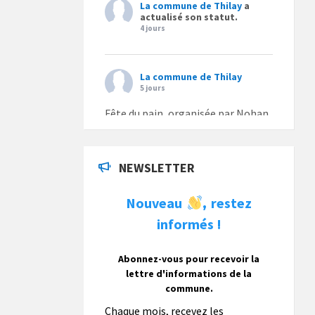
La commune de Thilay
a
actualisé son statut.
4 jours
La commune de Thilay
5 jours
Fête du pain, organisée par Nohan
Loisirs dimanche 9 août.
Photo
NEWSLETTER
La commune de Thilay
Nouveau
restez
,
1 semaine
informés !
La commune de Thilay souhaite
associer sa population mais
également les visiteurs à son
Abonnez-vous pour recevoir la
bulletin municipal annuel en
lettre d'informations de la
organisant un concours photo
commune.
gratuit OUVERT À TOUS.
Chaque mois, recevez les
Vous pouvez envoyer vos photo
...