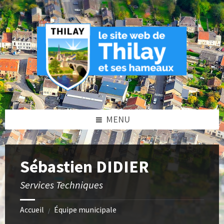
Skip
Skip
Skip
Skip
to
to
to
to
content
left
right
footer
sidebar
sidebar
MENU
Sébastien DIDIER
Services Techniques
Accueil
Équipe municipale
/