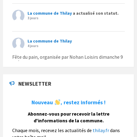
La commune de Thilay
a actualisé son statut.
3 jours
La commune de Thilay
4 jours
Fête du pain, organisée par Nohan Loisirs dimanche 9
août.
Photo
NEWSLETTER
La commune de Thilay
1 semaine
Nouveau
restez informés !
,
La commune de Thilay souhaite associer sa
population mais également les visiteurs à son
Abonnez-vous pour recevoir la lettre
bulletin municipal annuel en organisant un concours
d'informations de la commune.
photo gratuit OUVERT À TOUS.
Chaque mois, recevez les actualités de
thilay.fr
dans
Vous pouvez envoyer vos photo
...
Lire la suite
votre boîte mail.