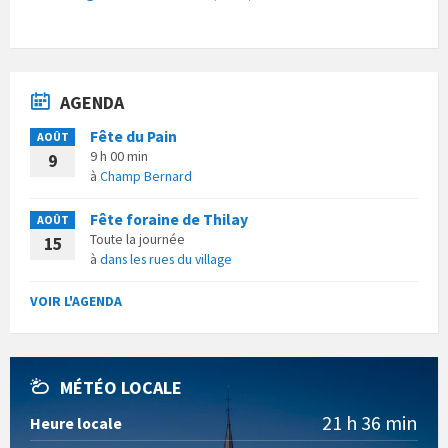
AGENDA
Fête du Pain
AOÛT
9 h 00 min
9
à
Champ Bernard
Fête foraine de Thilay
AOÛT
Toute la journée
15
à
dans les rues du village
VOIR L'AGENDA
MÉTÉO LOCALE
21 h 36 min
Heure locale