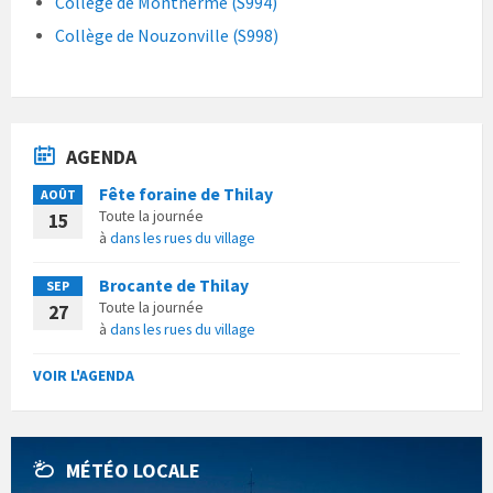
Collège de Monthermé (S994)
Collège de Nouzonville (S998)
AGENDA
Fête foraine de Thilay
AOÛT
Toute la journée
15
à
dans les rues du village
Brocante de Thilay
SEP
Toute la journée
27
à
dans les rues du village
VOIR L'AGENDA
MÉTÉO LOCALE