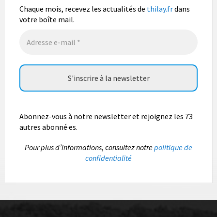
août.
Chaque mois, recevez les actualités de
thilay.fr
dans
votre boîte mail.
Photo
Abonnez-vous à notre newsletter et rejoignez les 73
autres abonné·es.
P
our plus d’informations
, c
onsultez notre
politique de
confidentialité