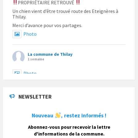
PROPRIÉTAIRE RETROUVÉ
Un chien vient d’être trouvé route des Eteignères à
Thilay.
Merci d’avance pour vos partages.
Photo
La commune de Thilay
1 semaine
Photo
La commune de Thilay
a actualisé son statut.
NEWSLETTER
1 semaine
Nouveau
restez informés !
,
La commune de Thilay
Abonnez-vous pour recevoir la lettre
1 semaine
d'informations de la commune.
Fête du pain, organisée par Nohan Loisirs dimanche 9