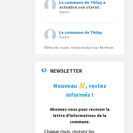
La commune de Thilay
a
actualisé son statut.
4 jours
La commune de Thilay
5 jours
Fête du pain, organisée par Nohan
Loisirs dimanche 9 août.
Photo
NEWSLETTER
La commune de Thilay
Nouveau
restez
,
1 semaine
informés !
La commune de Thilay souhaite
associer sa population mais
également les visiteurs à son
Abonnez-vous pour recevoir la
bulletin municipal annuel en
lettre d'informations de la
organisant un concours photo
commune.
gratuit OUVERT À TOUS.
Chaque mois, recevez les
Vous pouvez envoyer vos photo
...