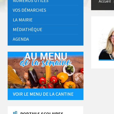
NUMÉROS UTILES
Accueil
VOS DÉMARCHES
LA MAIRIE
MÉDIATHÈQUE
AGENDA
PORTAILS SCOLAIRES