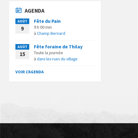
AGENDA
Fête du Pain
AOÛT
9 h 00 min
9
à
Champ Bernard
Fête foraine de Thilay
AOÛT
Toute la journée
15
à
dans les rues du village
VOIR L'AGENDA