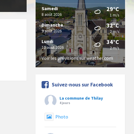
29°C
Samedi
8 août 2026
1 m/s
32°C
Dimanche
9 août 2026
2 m/s
34°C
Lundi
10 août 2026
2 m/s
Voir les prévisions sur weather.com
Suivez-nous sur Facebook
La commune de Thilay
4 jours
Photo