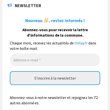
NEWSLETTER
La commune de Thilay
1 semaine
Nouveau
restez informés !
,
La commune de Thilay souhaite associer sa
population mais également les visiteurs à son
Abonnez-vous pour recevoir la lettre
bulletin municipal annuel en organisant un concours
d'informations de la commune.
photo gratuit OUVERT À TOUS.
Chaque mois, recevez les actualités de
thilay.fr
dans
Vous pouvez envoyer vos photo
...
Lire la suite
votre boîte mail.
Photo
Abonnez-vous à notre newsletter et rejoignez les 72
autres abonné·es.