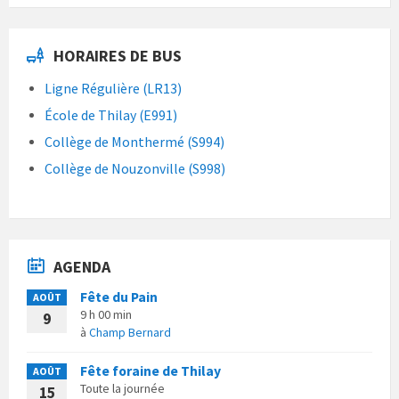
HORAIRES DE BUS
Ligne Régulière (LR13)
École de Thilay (E991)
Collège de Monthermé (S994)
Collège de Nouzonville (S998)
AGENDA
Fête du Pain
AOÛT
9 h 00 min
9
à
Champ Bernard
Fête foraine de Thilay
AOÛT
Toute la journée
15