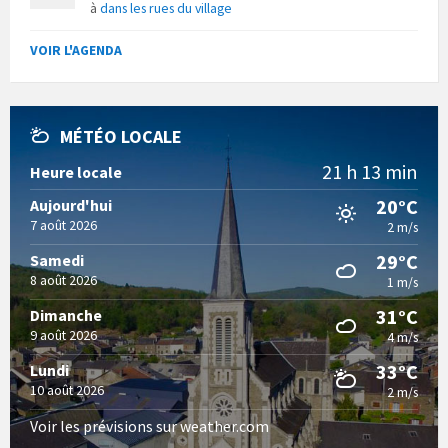
à
dans les rues du village
VOIR L'AGENDA
MÉTÉO LOCALE
21 h 13 min
Heure locale
20°C
Aujourd'hui
7 août 2026
2 m/s
29°C
Samedi
8 août 2026
1 m/s
31°C
Dimanche
9 août 2026
4 m/s
33°C
Lundi
10 août 2026
2 m/s
Voir les prévisions sur weather.com