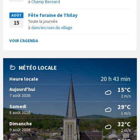
à
Champ Bernard
Fête foraine de Thilay
AOÛT
Toute la journée
15
à
dans les rues du village
VOIR L'AGENDA
MÉTÉO LOCALE
20 h 43 min
Heure locale
15°C
Aujourd'hui
7 août 2026
2 m/s
29°C
Samedi
8 août 2026
1 m/s
32°C
Dimanche
9 août 2026
2 m/s