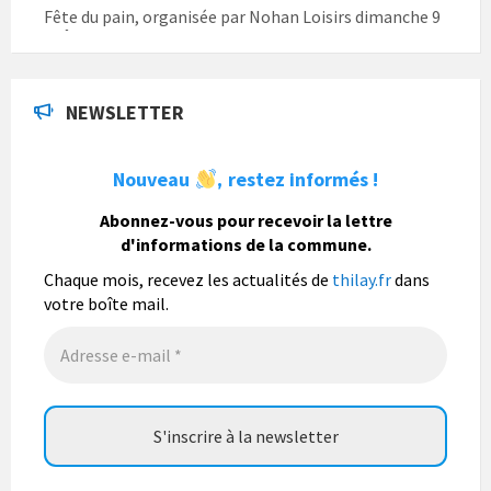
Fête du pain, organisée par Nohan Loisirs dimanche 9
août.
Photo
NEWSLETTER
La commune de Thilay
1 semaine
Nouveau
restez informés !
,
La commune de Thilay souhaite associer sa
population mais également les visiteurs à son
Abonnez-vous pour recevoir la lettre
bulletin municipal annuel en organisant un concours
d'informations de la commune.
photo gratuit OUVERT À TOUS.
Chaque mois, recevez les actualités de
thilay.fr
dans
Vous pouvez envoyer vos photo
...
Lire la suite
votre boîte mail.
Photo