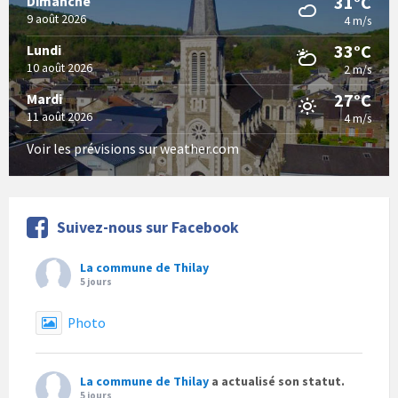
31°C
Dimanche
9 août 2026
4 m/s
33°C
Lundi
10 août 2026
2 m/s
27°C
Mardi
11 août 2026
4 m/s
Voir les prévisions sur weather.com
Suivez-nous sur Facebook
La commune de Thilay
5 jours
Photo
La commune de Thilay
a actualisé son statut.
5 jours