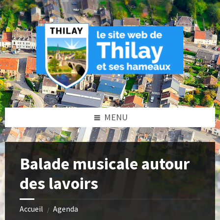
Skip
Skip
Skip
Skip
to
to
to
to
content
left
right
footer
sidebar
sidebar
MENU
Balade musicale autour
des lavoirs
Accueil
Agenda
/