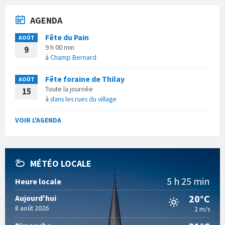
AGENDA
Fête du Pain
AOÛT
9 h 00 min
9
à
Champ Bernard
Fête foraine de Thilay
AOÛT
Toute la journée
15
à
dans les rues du village
VOIR L'AGENDA
MÉTÉO LOCALE
5 h 25 min
Heure locale
20°C
Aujourd'hui
8 août 2026
2 m/s