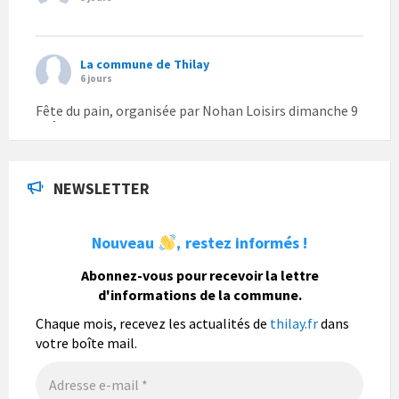
La commune de Thilay
6 jours
Fête du pain, organisée par Nohan Loisirs dimanche 9
août.
Photo
NEWSLETTER
La commune de Thilay
1 semaine
Nouveau
restez informés !
,
La commune de Thilay souhaite associer sa
population mais également les visiteurs à son
Abonnez-vous pour recevoir la lettre
bulletin municipal annuel en organisant un concours
d'informations de la commune.
photo gratuit OUVERT À TOUS.
Chaque mois, recevez les actualités de
thilay.fr
dans
Vous pouvez envoyer vos photo
...
Lire la suite
votre boîte mail.
Photo