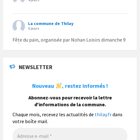
La commune de Thilay
5 jours
Fête du pain, organisée par Nohan Loisirs dimanche 9
août.
Photo
NEWSLETTER
La commune de Thilay
1 semaine
Nouveau
restez informés !
,
La commune de Thilay souhaite associer sa
population mais également les visiteurs à son
Abonnez-vous pour recevoir la lettre
bulletin municipal annuel en organisant un concours
d'informations de la commune.
photo gratuit OUVERT À TOUS.
Chaque mois, recevez les actualités de
thilay.fr
dans
Vous pouvez envoyer vos photo
...
Lire la suite
votre boîte mail.
Photo