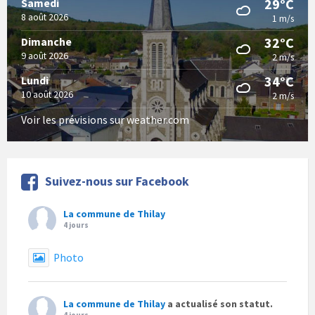
29°C
Samedi
8 août 2026
1 m/s
32°C
Dimanche
9 août 2026
2 m/s
34°C
Lundi
10 août 2026
2 m/s
Voir les prévisions sur weather.com
Suivez-nous sur Facebook
La commune de Thilay
4 jours
Photo
La commune de Thilay
a actualisé son statut.
4 jours