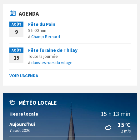
AGENDA
Fête du Pain
AOÛT
9 h 00 min
9
à
Champ Bernard
Fête foraine de Thilay
AOÛT
Toute la journée
15
à
dans les rues du village
VOIR L'AGENDA
MÉTÉO LOCALE
15 h 13 min
Heure locale
15°C
Aujourd'hui
7 août 2026
2 m/s