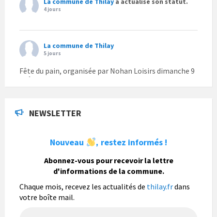
La commune de Thilay
a actualisé son statut.
4 jours
La commune de Thilay
5 jours
Fête du pain, organisée par Nohan Loisirs dimanche 9
août.
Photo
NEWSLETTER
La commune de Thilay
1 semaine
Nouveau
restez informés !
,
La commune de Thilay souhaite associer sa
population mais également les visiteurs à son
Abonnez-vous pour recevoir la lettre
bulletin municipal annuel en organisant un concours
d'informations de la commune.
photo gratuit OUVERT À TOUS.
Chaque mois, recevez les actualités de
thilay.fr
dans
Vous pouvez envoyer vos photo
...
Lire la suite
votre boîte mail.
Photo