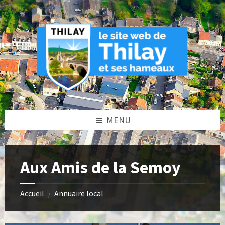
Skip
Skip
Skip
Skip
to
to
to
to
content
left
right
footer
sidebar
sidebar
MENU
Aux Amis de la Semoy
Accueil
Annuaire local
/