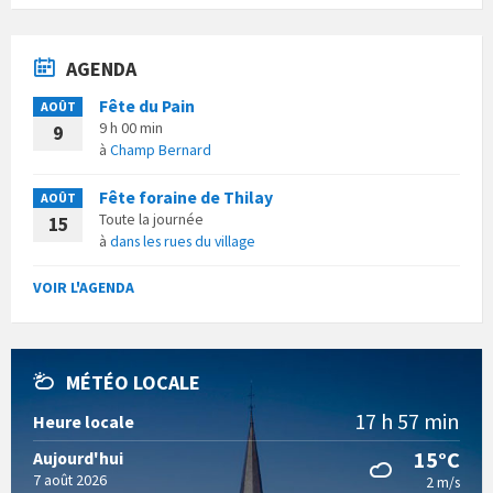
AGENDA
Fête du Pain
AOÛT
9 h 00 min
9
à
Champ Bernard
Fête foraine de Thilay
AOÛT
Toute la journée
15
à
dans les rues du village
VOIR L'AGENDA
MÉTÉO LOCALE
17 h 57 min
Heure locale
15°C
Aujourd'hui
7 août 2026
2 m/s