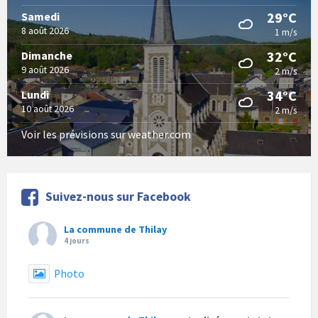
29°C
Samedi
8 août 2026
1 m/s
32°C
Dimanche
9 août 2026
2 m/s
34°C
Lundi
10 août 2026
2 m/s
Voir les prévisions sur weather.com
Suivez-nous sur Facebook
La commune de Thilay
4 jours
Photo