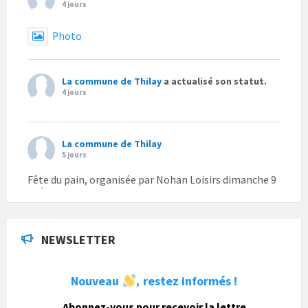
4 jours
Photo
La commune de Thilay
a actualisé son statut.
4 jours
La commune de Thilay
5 jours
Fête du pain, organisée par Nohan Loisirs dimanche 9
août.
Photo
NEWSLETTER
La commune de Thilay
1 semaine
Nouveau
restez informés !
,
La commune de Thilay souhaite associer sa
population mais également les visiteurs à son
Abonnez-vous pour recevoir la lettre