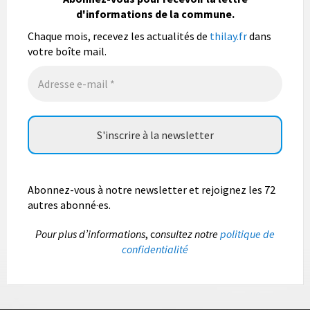
bulletin municipal annuel en organisant un concours
d'informations de la commune.
photo gratuit OUVERT À TOUS.
Chaque mois, recevez les actualités de
thilay.fr
dans
Vous pouvez envoyer vos photo
...
Lire la suite
votre boîte mail.
Photo
Abonnez-vous à notre newsletter et rejoignez les 72
autres abonné·es.
P
our plus d’informations
, c
onsultez notre
politique de
confidentialité