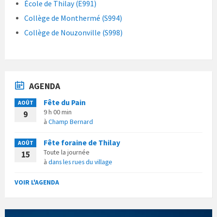
École de Thilay (E991)
Collège de Monthermé (S994)
Collège de Nouzonville (S998)
AGENDA
Fête du Pain
AOÛT
9 h 00 min
9
à
Champ Bernard
Fête foraine de Thilay
AOÛT
Toute la journée
15
à
dans les rues du village
VOIR L'AGENDA