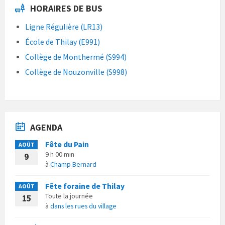
HORAIRES DE BUS
Ligne Régulière (LR13)
École de Thilay (E991)
Collège de Monthermé (S994)
Collège de Nouzonville (S998)
AGENDA
Fête du Pain
AOÛT
9 h 00 min
9
à
Champ Bernard
Fête foraine de Thilay
AOÛT
Toute la journée
15
à
dans les rues du village