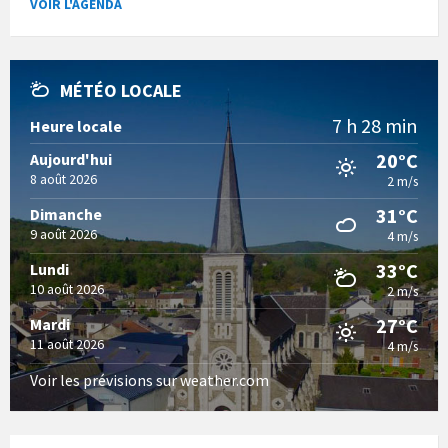
VOIR L'AGENDA
MÉTÉO LOCALE
7 h 28 min
Heure locale
20°C
Aujourd'hui
8 août 2026
2 m/s
31°C
Dimanche
9 août 2026
4 m/s
33°C
Lundi
10 août 2026
2 m/s
27°C
Mardi
11 août 2026
4 m/s
Voir les prévisions sur weather.com