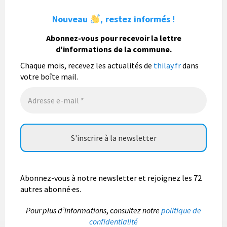
La commune de Thilay
1 semaine
Nouveau
restez informés !
,
La commune de Thilay souhaite associer sa
population mais également les visiteurs à son
Abonnez-vous pour recevoir la lettre
bulletin municipal annuel en organisant un concours
d'informations de la commune.
photo gratuit OUVERT À TOUS.
Chaque mois, recevez les actualités de
thilay.fr
dans
Vous pouvez envoyer vos photo
...
Lire la suite
votre boîte mail.
Photo
Abonnez-vous à notre newsletter et rejoignez les 72
autres abonné·es.
P
our plus d’informations
, c
onsultez notre
politique de
confidentialité