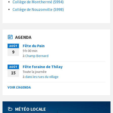
Collège de Monthermé (S994)
Collège de Nouzonville (S998)
AGENDA
Fête du Pain
AOÛT
9 h 00 min
9
à
Champ Bernard
Fête foraine de Thilay
AOÛT
Toute la journée
15
à
dans les rues du village
VOIR L'AGENDA
MÉTÉO LOCALE