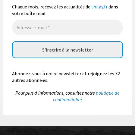
photo gratuit OUVERT À TOUS.
Chaque mois, recevez les actualités de
thilay.fr
dans
Vous pouvez envoyer vos photo
...
Lire la suite
votre boîte mail.
Photo
Abonnez-vous à notre newsletter et rejoignez les 72
autres abonné·es.
P
our plus d’informations
, c
onsultez notre
politique de
confidentialité