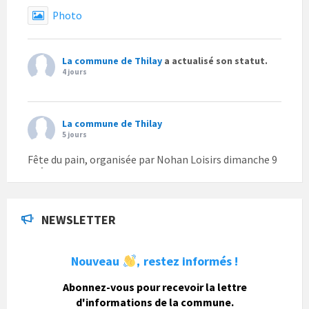
Photo
La commune de Thilay
a actualisé son statut.
4 jours
La commune de Thilay
5 jours
Fête du pain, organisée par Nohan Loisirs dimanche 9
août.
Photo
NEWSLETTER
La commune de Thilay
1 semaine
Nouveau
restez informés !
,
La commune de Thilay souhaite associer sa
population mais également les visiteurs à son
Abonnez-vous pour recevoir la lettre
bulletin municipal annuel en organisant un concours
d'informations de la commune.