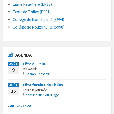
Ligne Régulière (LR13)
École de Thilay (E991)
Collège de Monthermé (S994)
Collège de Nouzonville (S998)
AGENDA
Fête du Pain
AOÛT
9 h 00 min
9
à
Champ Bernard
Fête foraine de Thilay
AOÛT
Toute la journée
15
à
dans les rues du village
VOIR L'AGENDA