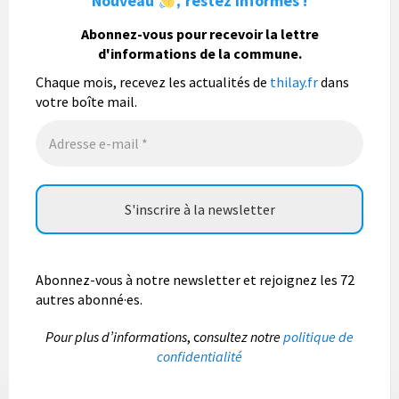
Nouveau
restez informés !
,
La commune de Thilay souhaite associer sa
population mais également les visiteurs à son
Abonnez-vous pour recevoir la lettre
bulletin municipal annuel en organisant un concours
d'informations de la commune.
photo gratuit OUVERT À TOUS.
Chaque mois, recevez les actualités de
thilay.fr
dans
Vous pouvez envoyer vos photo
...
Lire la suite
votre boîte mail.
Photo
Abonnez-vous à notre newsletter et rejoignez les 72
autres abonné·es.
P
our plus d’informations
, c
onsultez notre
politique de
confidentialité