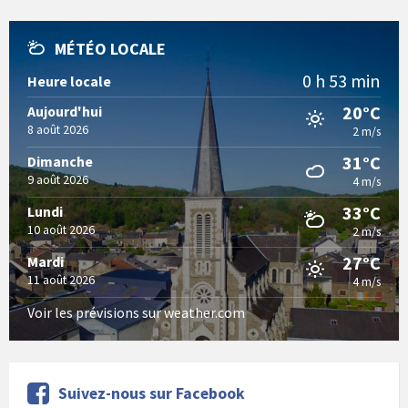
MÉTÉO LOCALE
0 h 53 min
Heure locale
20°C
Aujourd'hui
8 août 2026
2 m/s
31°C
Dimanche
9 août 2026
4 m/s
33°C
Lundi
10 août 2026
2 m/s
27°C
Mardi
11 août 2026
4 m/s
Voir les prévisions sur weather.com
Suivez-nous sur Facebook