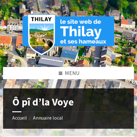
Skip
Skip
Skip
Skip
to
to
to
to
content
left
right
footer
sidebar
sidebar
MENU
Ô pî d’la Voye
Accueil
Annuaire local
/