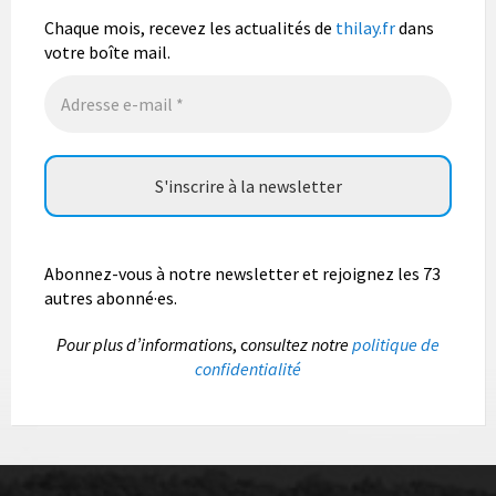
Fête du pain, organisée par Nohan Loisirs dimanche 9
août.
Chaque mois, recevez les actualités de
thilay.fr
dans
votre boîte mail.
Photo
Abonnez-vous à notre newsletter et rejoignez les 73
autres abonné·es.
P
our plus d’informations
, c
onsultez notre
politique de
confidentialité