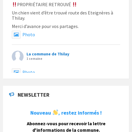
PROPRIÉTAIRE RETROUVÉ
Un chien vient d’être trouvé route des Eteignères à
Thilay.
Merci d’avance pour vos partages.
Photo
La commune de Thilay
1 semaine
Photo
La commune de Thilay
a actualisé son statut.
NEWSLETTER
1 semaine
Nouveau
restez informés !
,
La commune de Thilay
Abonnez-vous pour recevoir la lettre
1 semaine
d'informations de la commune.