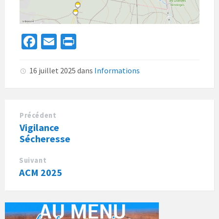
Fa
E
Pr
ce
m
in
b
ai
t
16 juillet 2025
dans
Informations
o
l
o
k
Précédent
Vigilance
Sécheresse
Suivant
ACM 2025