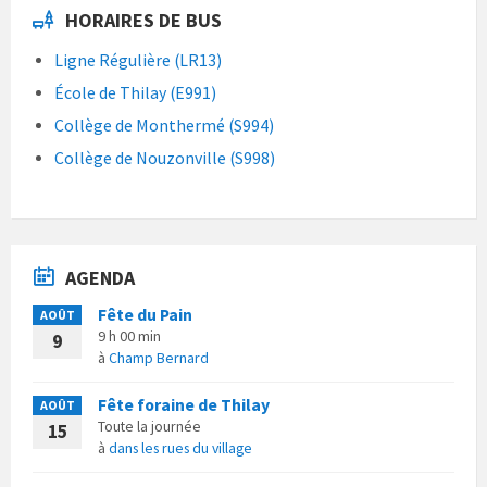
HORAIRES DE BUS
Ligne Régulière (LR13)
École de Thilay (E991)
Collège de Monthermé (S994)
Collège de Nouzonville (S998)
AGENDA
Fête du Pain
AOÛT
9 h 00 min
9
à
Champ Bernard
Fête foraine de Thilay
AOÛT
Toute la journée
15
à
dans les rues du village