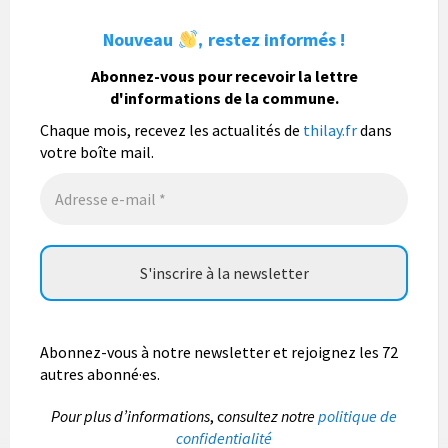
La commune de Thilay
1 semaine
Nouveau
restez informés !
,
La commune de Thilay souhaite associer sa
population mais également les visiteurs à son
Abonnez-vous pour recevoir la lettre
bulletin municipal annuel en organisant un concours
d'informations de la commune.
photo gratuit OUVERT À TOUS.
Chaque mois, recevez les actualités de
thilay.fr
dans
Vous pouvez envoyer vos photo
...
Lire la suite
votre boîte mail.
Photo
Abonnez-vous à notre newsletter et rejoignez les 72
autres abonné·es.
P
our plus d’informations
, c
onsultez notre
politique de
confidentialité