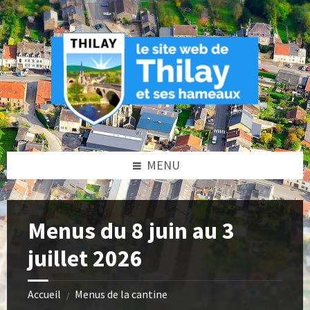
Skip
Skip
Skip
to
to
to
content
left
footer
sidebar
MENU
Menus du 8 juin au 3
juillet 2026
Accueil
Menus de la cantine
/