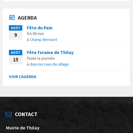
AGENDA
Fête du Pain
AOÛT
9 h 00 min
9
à
Champ Bernard
Fête foraine de Thilay
AOÛT
Toute la journée
15
à
dans les rues du village
VOIR L'AGENDA
CONTACT
Mairie de Thilay