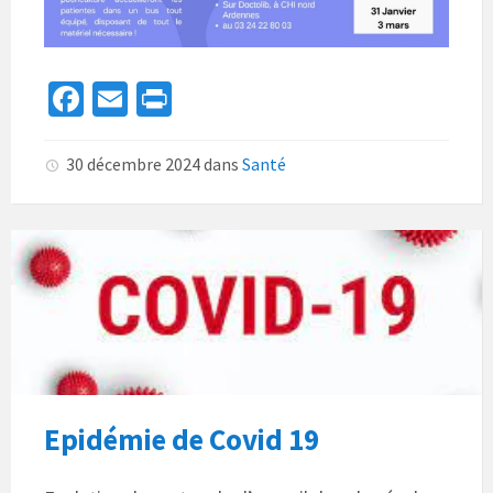
Fa
E
Pr
ce
m
in
b
ai
t
30 décembre 2024
dans
Santé
o
l
o
k
Epidémie de Covid 19