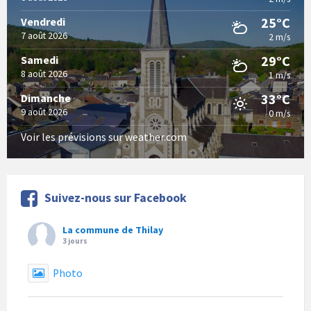
25°C
Vendredi
7 août 2026
2 m/s
29°C
Samedi
8 août 2026
1 m/s
33°C
Dimanche
9 août 2026
0 m/s
Voir les prévisions sur weather.com
Suivez-nous sur Facebook
La commune de Thilay
3 jours
Photo