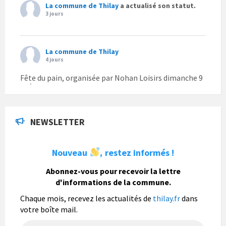
La commune de Thilay
a actualisé son statut.
3 jours
La commune de Thilay
4 jours
Fête du pain, organisée par Nohan Loisirs dimanche 9
août.
Photo
NEWSLETTER
La commune de Thilay
7 jours
Nouveau
restez informés !
,
La commune de Thilay souhaite associer sa
population mais également les visiteurs à son
Abonnez-vous pour recevoir la lettre
bulletin municipal annuel en organisant un concours
d'informations de la commune.
photo gratuit OUVERT À TOUS.
Chaque mois, recevez les actualités de
thilay.fr
dans
Vous pouvez envoyer vos photo
...
Lire la suite
votre boîte mail.
Photo