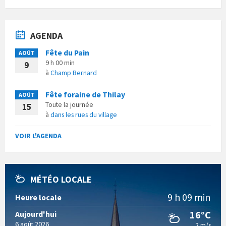
AGENDA
Fête du Pain
AOÛT
9 h 00 min
9
à
Champ Bernard
Fête foraine de Thilay
AOÛT
Toute la journée
15
à
dans les rues du village
VOIR L'AGENDA
MÉTÉO LOCALE
9 h 09 min
Heure locale
16°C
Aujourd'hui
6 août 2026
2 m/s