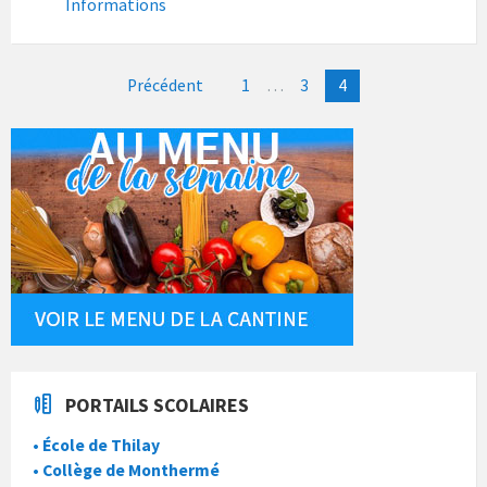
Informations
Pagination
Précédent
1
…
3
4
des
publications
PORTAILS SCOLAIRES
• École de Thilay
• Collège de Monthermé