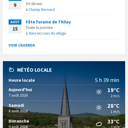
9 h 00 min
9
à
Champ Bernard
Fête foraine de Thilay
AOÛT
Toute la journée
15
à
dans les rues du village
VOIR L'AGENDA
MÉTÉO LOCALE
5 h 39 min
Heure locale
19°C
Aujourd'hui
7 août 2026
2 m/s
28°C
Samedi
8 août 2026
1 m/s
33°C
Dimanche
9 août 2026
2 m/s