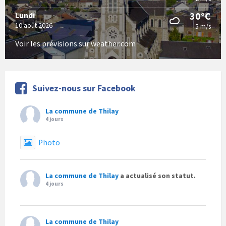
30°C
Lundi
10 août 2026
5 m/s
Voir les prévisions sur weather.com
Suivez-nous sur Facebook
La commune de Thilay
4 jours
Photo
La commune de Thilay
a actualisé son statut.
4 jours
La commune de Thilay