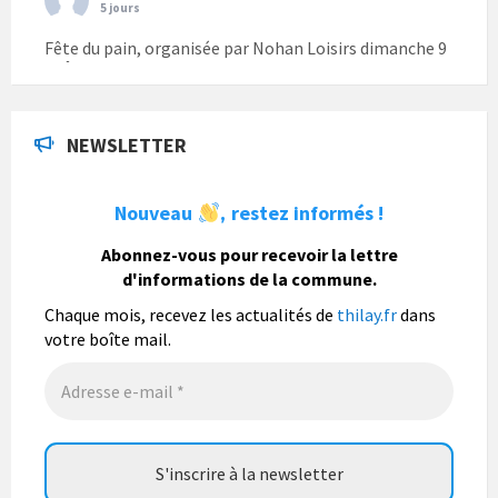
5 jours
Fête du pain, organisée par Nohan Loisirs dimanche 9
août.
Photo
NEWSLETTER
La commune de Thilay
1 semaine
Nouveau
restez informés !
,
La commune de Thilay souhaite associer sa
population mais également les visiteurs à son
Abonnez-vous pour recevoir la lettre
bulletin municipal annuel en organisant un concours
d'informations de la commune.
photo gratuit OUVERT À TOUS.
Chaque mois, recevez les actualités de
thilay.fr
dans
Vous pouvez envoyer vos photo
...
Lire la suite
votre boîte mail.
Photo