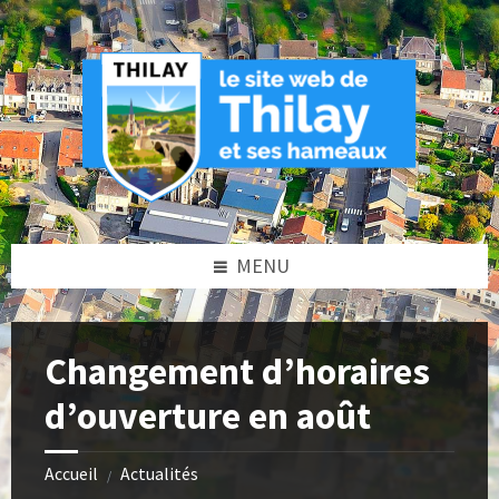
Skip
Skip
Skip
Skip
to
to
to
to
content
left
right
footer
sidebar
sidebar
MENU
Changement d’horaires
d’ouverture en août
Accueil
Actualités
/