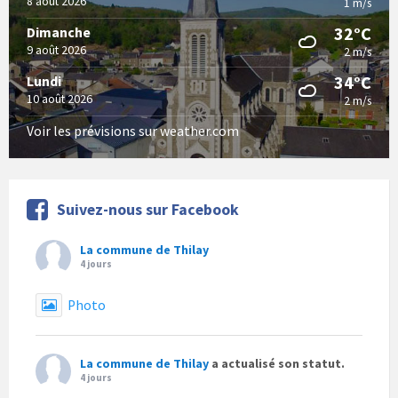
8 août 2026
1 m/s
32°C
Dimanche
9 août 2026
2 m/s
34°C
Lundi
10 août 2026
2 m/s
Voir les prévisions sur weather.com
Suivez-nous sur Facebook
La commune de Thilay
4 jours
Photo
La commune de Thilay
a actualisé son statut.
4 jours