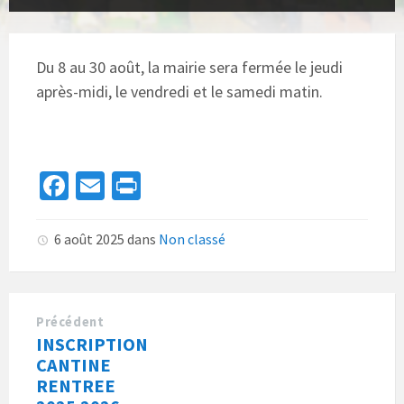
Du 8 au 30 août, la mairie sera fermée le jeudi
après-midi, le vendredi et le samedi matin.
Fa
E
Pr
ce
m
in
b
ai
t
6 août 2025
dans
Non classé
o
l
o
k
Précédent
INSCRIPTION
CANTINE
RENTREE