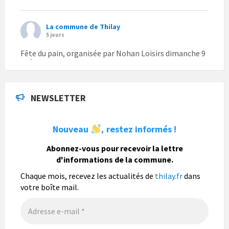
La commune de Thilay
5 jours
Fête du pain, organisée par Nohan Loisirs dimanche 9
août.
Photo
NEWSLETTER
La commune de Thilay
1 semaine
Nouveau
restez informés !
,
La commune de Thilay souhaite associer sa
population mais également les visiteurs à son
Abonnez-vous pour recevoir la lettre
bulletin municipal annuel en organisant un concours
d'informations de la commune.
photo gratuit OUVERT À TOUS.
Chaque mois, recevez les actualités de
thilay.fr
dans
Vous pouvez envoyer vos photo
...
Lire la suite
votre boîte mail.
Photo