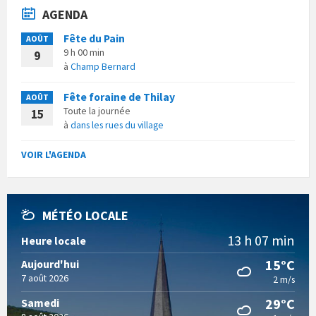
AGENDA
Fête du Pain
AOÛT
9 h 00 min
9
à
Champ Bernard
Fête foraine de Thilay
AOÛT
Toute la journée
15
à
dans les rues du village
VOIR L'AGENDA
MÉTÉO LOCALE
13 h 07 min
Heure locale
15°C
Aujourd'hui
7 août 2026
2 m/s
29°C
Samedi