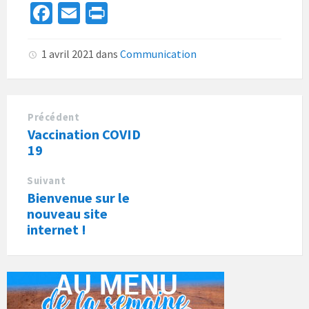
Fa
E
Pr
ce
m
in
b
ai
t
1 avril 2021
dans
Communication
o
l
o
k
Précédent
Vaccination COVID
19
Suivant
Bienvenue sur le
nouveau site
internet !