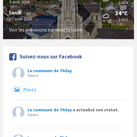
9 août 2026
2 m/s
34°C
Lundi
10 août 2026
2 m/s
Voir les prévisions sur weather.com
Suivez-nous sur Facebook
La commune de Thilay
4 jours
Photo
La commune de Thilay
a actualisé son statut.
4 jours