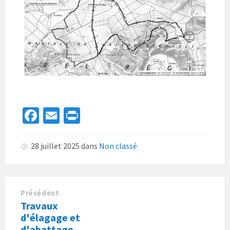
Fa
E
Pr
ce
m
in
b
ai
t
28 juillet 2025
dans
Non classé
o
l
o
k
Précédent
Travaux
d'élagage et
d'abattage