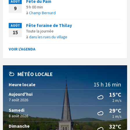
Fête du Pain
AOÛT
9 h 00 min
9
à
Champ Bernard
Fête foraine de Thilay
AOÛT
Toute la journée
15
à
dans les rues du village
VOIR L'AGENDA
MÉTÉO LOCALE
15 h 16 min
Heure locale
15°C
Aujourd'hui
7 août 2026
2 m/s
29°C
Samedi
8 août 2026
1 m/s
32°C
Dimanche