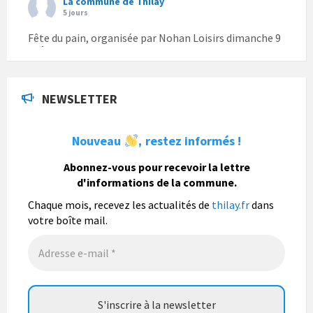
La commune de Thilay
5 jours
Fête du pain, organisée par Nohan Loisirs dimanche 9
août.
Photo
NEWSLETTER
La commune de Thilay
1 semaine
Nouveau
restez informés !
,
La commune de Thilay souhaite associer sa
population mais également les visiteurs à son
Abonnez-vous pour recevoir la lettre
bulletin municipal annuel en organisant un concours
d'informations de la commune.
photo gratuit OUVERT À TOUS.
Chaque mois, recevez les actualités de
thilay.fr
dans
Vous pouvez envoyer vos photo
...
Lire la suite
votre boîte mail.
Photo