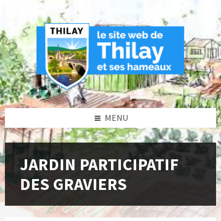
Skip
Skip
Skip
to
to
to
content
left
footer
sidebar
MENU
JARDIN PARTICIPATIF
DES GRAVIERS