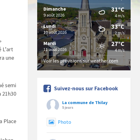
31°C
Dimanche
9 août 2026
4 m/s
33°C
Lundi
10 août 2026
2 m/s
»
27°C
Mardi
 L’art
11 août 2026
4 m/s
ra une
Voir les prévisions sur weather.com
hé semi
Suivez-nous sur Facebook
à 21h30
La commune de Thilay
5 jours
la Place
Photo