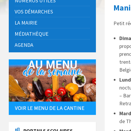
NUMÉROS UTILES
Manif
VOS DÉMARCHES
LA MAIRIE
Petit ré
MÉDIATHÈQUE
Dima
AGENDA
propo
prend
trent
Belgi
Lundi
noctu
– Bar
Retra
Mardi
de Th
PORTAILS SCOLAIRES