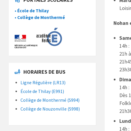
Mardi
Loisi
• École de Thilay
• Collège de Monthermé
Nohan e
Same
14h 
21h à
21h4
23h30
HORAIRES DE BUS
Diman
Ligne Régulière (LR13)
14h 
École de Thilay (E991)
Dès 
Collège de Monthermé (S994)
Folkl
Collège de Nouzonville (S998)
21h30
Lundi
14h :