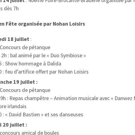
 14 juillet
: 40ème Foire-Brocante-Braderie organisée par
rs dès 7h
n Fête organisée par Nohan Loisirs
di 18 juillet
:
: Concours de pétanque
 2h : bal animé par le « Duo Symbiose »
5 : Show hommage à Dalida
 : feu d’artifice offert par Nohan Loisirs
che 19 juillet :
: Concours de pétanque
19h : Repas champêtre – Animation musicale avec « Danwez
ore irlandais
 : « David Bastien » et ses danseuses
 20 juillet :
 concours amical de boules