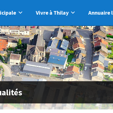
icipale
Vivre à Thilay
Annuaire l
alités