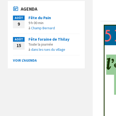
AGENDA
Fête du Pain
AOÛT
9 h 00 min
9
à
Champ Bernard
Fête foraine de Thilay
AOÛT
Toute la journée
15
à
dans les rues du village
VOIR L'AGENDA