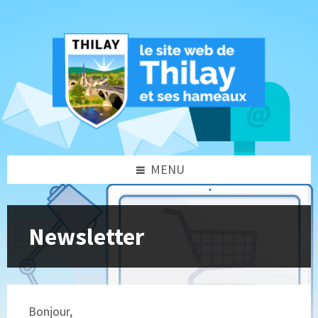
Skip
Skip
to
to
content
footer
MENU
Newsletter
Bonjour,