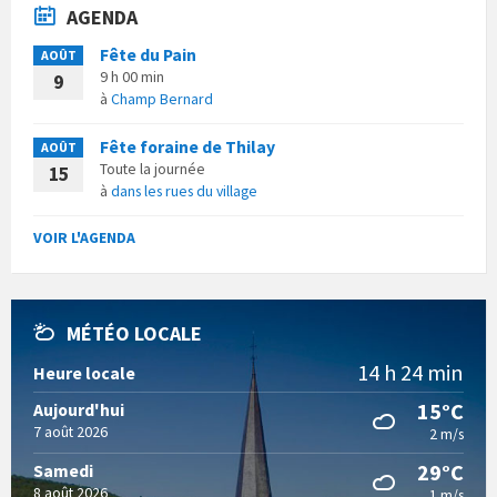
AGENDA
Fête du Pain
AOÛT
9 h 00 min
9
à
Champ Bernard
Fête foraine de Thilay
AOÛT
Toute la journée
15
à
dans les rues du village
VOIR L'AGENDA
MÉTÉO LOCALE
14 h 24 min
Heure locale
15°C
Aujourd'hui
7 août 2026
2 m/s
29°C
Samedi
8 août 2026
1 m/s