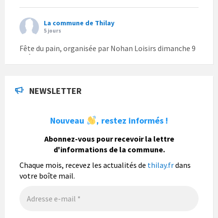
La commune de Thilay
5 jours
Fête du pain, organisée par Nohan Loisirs dimanche 9
août.
Photo
NEWSLETTER
La commune de Thilay
1 semaine
Nouveau
restez informés !
,
La commune de Thilay souhaite associer sa
population mais également les visiteurs à son
Abonnez-vous pour recevoir la lettre
bulletin municipal annuel en organisant un concours
d'informations de la commune.
photo gratuit OUVERT À TOUS.
Chaque mois, recevez les actualités de
thilay.fr
dans
Vous pouvez envoyer vos photo
...
Lire la suite
votre boîte mail.
Photo