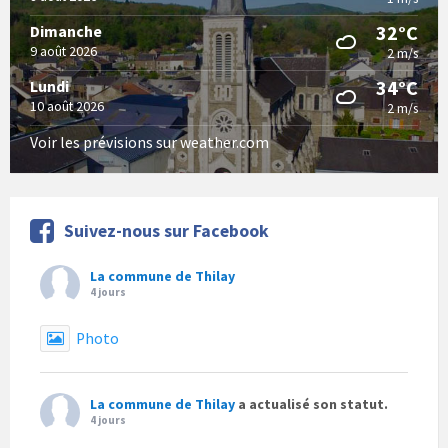
32°C
Dimanche
9 août 2026
2 m/s
34°C
Lundi
10 août 2026
2 m/s
Voir les prévisions sur weather.com
Suivez-nous sur Facebook
La commune de Thilay
4 jours
Photo
La commune de Thilay
a actualisé son statut.
4 jours