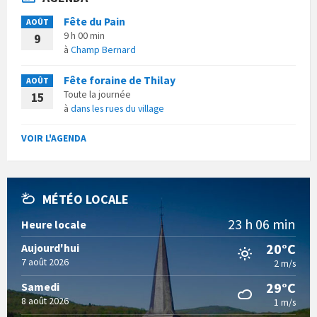
Fête du Pain
AOÛT
9 h 00 min
9
à
Champ Bernard
Fête foraine de Thilay
AOÛT
Toute la journée
15
à
dans les rues du village
VOIR L'AGENDA
MÉTÉO LOCALE
23 h 06 min
Heure locale
20°C
Aujourd'hui
7 août 2026
2 m/s
29°C
Samedi
8 août 2026
1 m/s