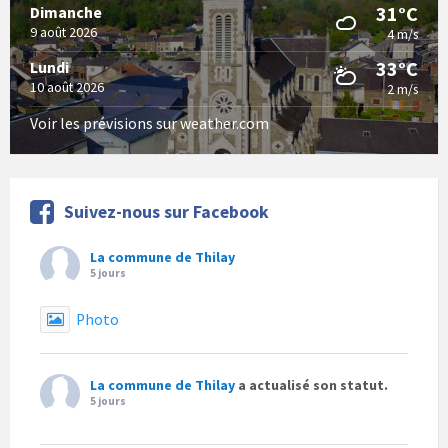
31°C
Dimanche
9 août 2026
4 m/s
33°C
Lundi
10 août 2026
2 m/s
Voir les prévisions sur weather.com
Suivez-nous sur Facebook
La commune de Thilay
5 jours
Photo
La commune de Thilay
a actualisé son statut.
5 jours