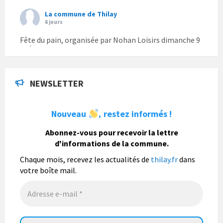
La commune de Thilay
6 jours
Fête du pain, organisée par Nohan Loisirs dimanche 9
août.
Photo
NEWSLETTER
La commune de Thilay
1 semaine
Nouveau
restez informés !
,
La commune de Thilay souhaite associer sa
population mais également les visiteurs à son
Abonnez-vous pour recevoir la lettre
bulletin municipal annuel en organisant un concours
d'informations de la commune.
photo gratuit OUVERT À TOUS.
Chaque mois, recevez les actualités de
thilay.fr
dans
Vous pouvez envoyer vos photo
...
Lire la suite
votre boîte mail.
Photo