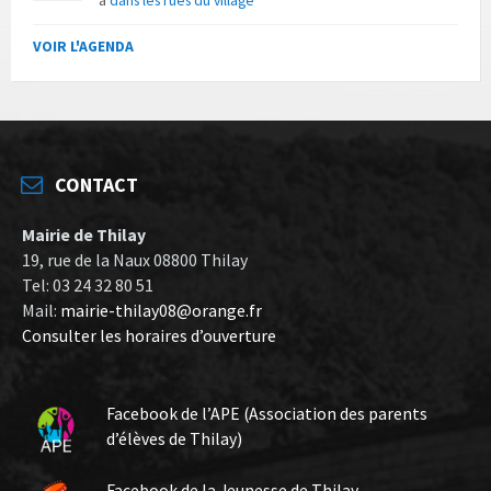
à
dans les rues du village
VOIR L'AGENDA
CONTACT
Mairie de Thilay
19, rue de la Naux 08800 Thilay
Tel: 03 24 32 80 51
Mail:
mairie-thilay08@orange.fr
Consulter les horaires d’ouverture
Facebook de l’APE (Association des parents
d’élèves de Thilay)
Facebook de la Jeunesse de Thilay