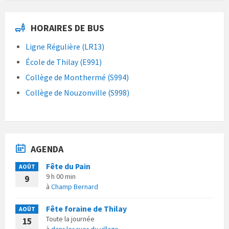
HORAIRES DE BUS
Ligne Régulière (LR13)
École de Thilay (E991)
Collège de Monthermé (S994)
Collège de Nouzonville (S998)
AGENDA
Fête du Pain
AOÛT
9 h 00 min
9
à
Champ Bernard
Fête foraine de Thilay
AOÛT
Toute la journée
15