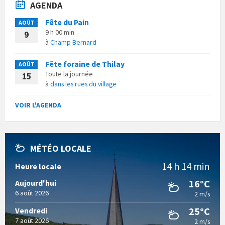
AGENDA
Fête du Pain
AOÛT
9 h 00 min
9
à
Champ Bernard
Fête foraine de Thilay
AOÛT
Toute la journée
15
à
dans les rues du village
VOIR L'AGENDA
MÉTÉO LOCALE
14 h 14 min
Heure locale
16°C
Aujourd'hui
6 août 2026
2 m/s
25°C
Vendredi
7 août 2026
2 m/s