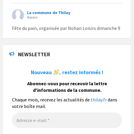
La commune de Thilay
4 jours
Fête du pain, organisée par Nohan Loisirs dimanche 9
août.
Photo
NEWSLETTER
La commune de Thilay
1 semaine
Nouveau
restez informés !
,
La commune de Thilay souhaite associer sa
population mais également les visiteurs à son
Abonnez-vous pour recevoir la lettre
bulletin municipal annuel en organisant un concours
d'informations de la commune.
photo gratuit OUVERT À TOUS.
Chaque mois, recevez les actualités de
thilay.fr
dans
Vous pouvez envoyer vos photo
...
Lire la suite
votre boîte mail.
Photo