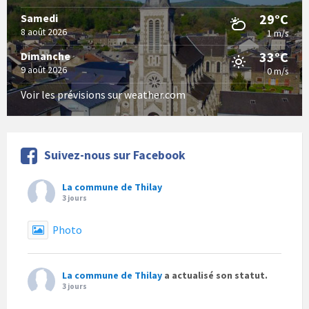
29°C
Samedi
8 août 2026
1 m/s
33°C
Dimanche
9 août 2026
0 m/s
Voir les prévisions sur weather.com
Suivez-nous sur Facebook
La commune de Thilay
3 jours
Photo
La commune de Thilay
a actualisé son statut.
3 jours