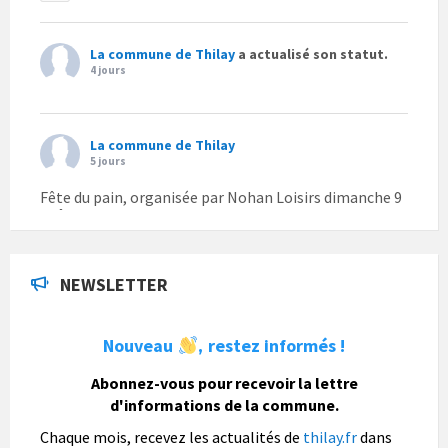
La commune de Thilay
a actualisé son statut.
4 jours
La commune de Thilay
5 jours
Fête du pain, organisée par Nohan Loisirs dimanche 9
août.
Photo
NEWSLETTER
La commune de Thilay
1 semaine
Nouveau
restez informés !
,
La commune de Thilay souhaite associer sa
population mais également les visiteurs à son
Abonnez-vous pour recevoir la lettre
bulletin municipal annuel en organisant un concours
d'informations de la commune.
photo gratuit OUVERT À TOUS.
Chaque mois, recevez les actualités de
thilay.fr
dans
Vous pouvez envoyer vos photo
...
Lire la suite