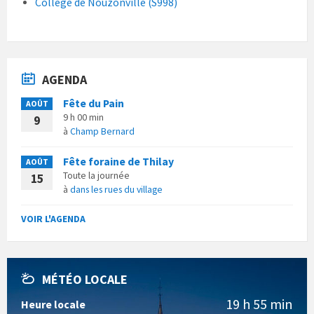
Collège de Nouzonville (S998)
AGENDA
Fête du Pain
AOÛT
9 h 00 min
9
à
Champ Bernard
Fête foraine de Thilay
AOÛT
Toute la journée
15
à
dans les rues du village
VOIR L'AGENDA
MÉTÉO LOCALE
19 h 55 min
Heure locale