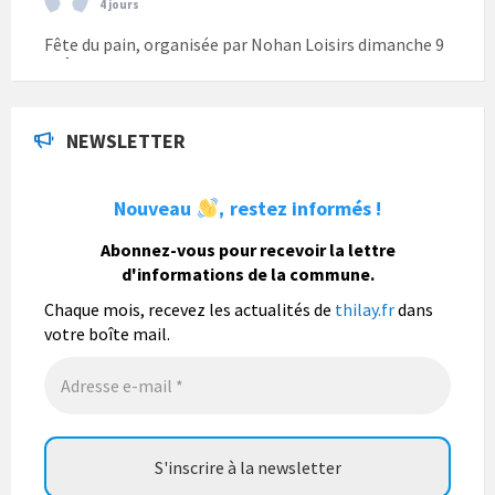
4 jours
Fête du pain, organisée par Nohan Loisirs dimanche 9
août.
Photo
NEWSLETTER
La commune de Thilay
1 semaine
Nouveau
restez informés !
,
La commune de Thilay souhaite associer sa
population mais également les visiteurs à son
Abonnez-vous pour recevoir la lettre
bulletin municipal annuel en organisant un concours
d'informations de la commune.
photo gratuit OUVERT À TOUS.
Chaque mois, recevez les actualités de
thilay.fr
dans
Vous pouvez envoyer vos photo
...
Lire la suite
votre boîte mail.
Photo