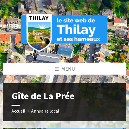
Skip
Skip
Skip
Skip
to
to
to
to
content
left
right
footer
sidebar
sidebar
MENU
Gîte de La Prée
Accueil
Annuaire local
/