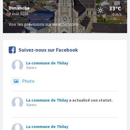
33°C
Dimanche
9 août 2026
0 m/s
Voir les prévisions sur weather.com
Suivez-nous sur Facebook
La commune de Thilay
3 jours
Photo
La commune de Thilay
a actualisé son statut.
3 jours
La commune de Thilay