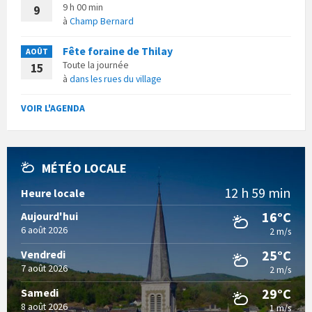
9 h 00 min
9
à
Champ Bernard
Fête foraine de Thilay
AOÛT
Toute la journée
15
à
dans les rues du village
VOIR L'AGENDA
MÉTÉO LOCALE
12 h 59 min
Heure locale
16°C
Aujourd'hui
6 août 2026
2 m/s
25°C
Vendredi
7 août 2026
2 m/s
29°C
Samedi
8 août 2026
1 m/s