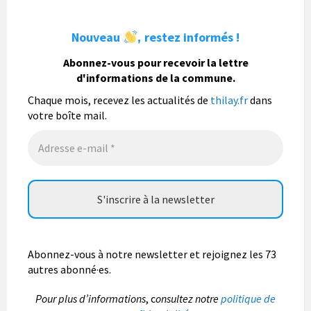
Nouveau
restez informés !
,
La commune de Thilay
Abonnez-vous pour recevoir la lettre
1 semaine
d'informations de la commune.
Fête du pain, organisée par Nohan Loisirs dimanche 9
août.
Chaque mois, recevez les actualités de
thilay.fr
dans
votre boîte mail.
Photo
Abonnez-vous à notre newsletter et rejoignez les 73
autres abonné·es.
P
our plus d’informations
, c
onsultez notre
politique de