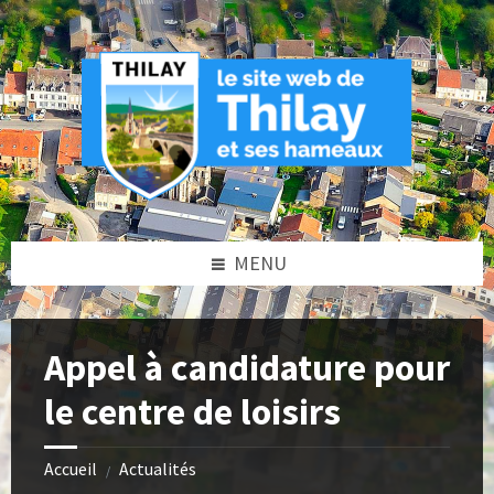
Skip
Skip
Skip
Skip
to
to
to
to
content
left
right
footer
sidebar
sidebar
MENU
Appel à candidature pour
le centre de loisirs
Accueil
Actualités
/