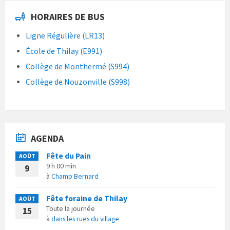
HORAIRES DE BUS
Ligne Régulière (LR13)
École de Thilay (E991)
Collège de Monthermé (S994)
Collège de Nouzonville (S998)
AGENDA
Fête du Pain
AOÛT
9 h 00 min
9
à
Champ Bernard
Fête foraine de Thilay
AOÛT
Toute la journée
15
à
dans les rues du village