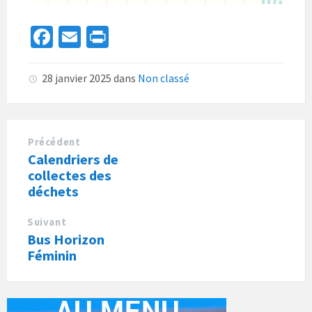
Fa
E
Pr
ce
m
in
b
ai
t
28 janvier 2025
dans
Non classé
o
l
o
k
Précédent
Calendriers de
collectes des
déchets
Suivant
Bus Horizon
Féminin