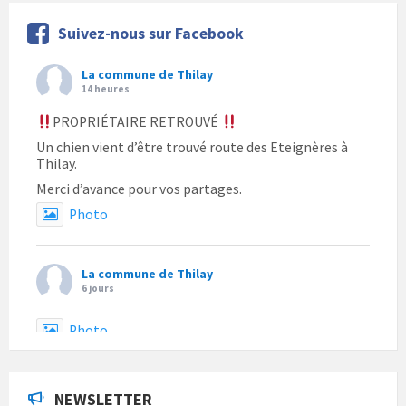
Suivez-nous sur Facebook
La commune de Thilay
14 heures
PROPRIÉTAIRE RETROUVÉ
Un chien vient d’être trouvé route des Eteignères à
Thilay.
Merci d’avance pour vos partages.
Photo
La commune de Thilay
6 jours
Photo
La commune de Thilay
a actualisé son statut.
NEWSLETTER
6 jours