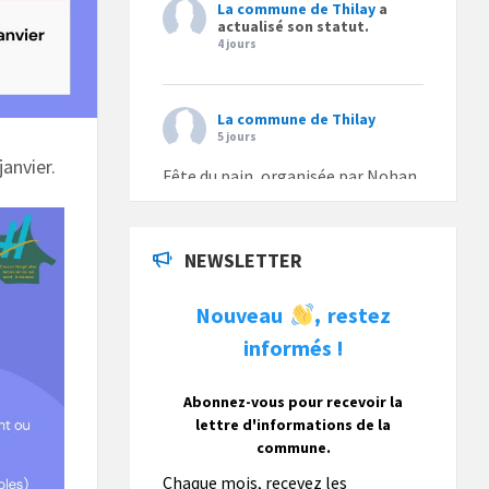
La commune de Thilay
a
actualisé son statut.
4 jours
La commune de Thilay
5 jours
anvier.
Fête du pain, organisée par Nohan
Loisirs dimanche 9 août.
Photo
NEWSLETTER
La commune de Thilay
Nouveau
restez
,
1 semaine
informés !
La commune de Thilay souhaite
associer sa population mais
également les visiteurs à son
Abonnez-vous pour recevoir la
bulletin municipal annuel en
lettre d'informations de la
organisant un concours photo
commune.
gratuit OUVERT À TOUS.
Chaque mois, recevez les
Vous pouvez envoyer vos photo
...