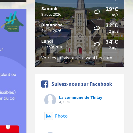
29°C
Samedi
8 août 2026
1 m/s
32°C
Dimanche
9 août 2026
2 m/s
34°C
Lundi
10 août 2026
2 m/s
Voir les prévisions sur weather.com
Suivez-nous sur Facebook
La commune de Thilay
4 jours
Photo