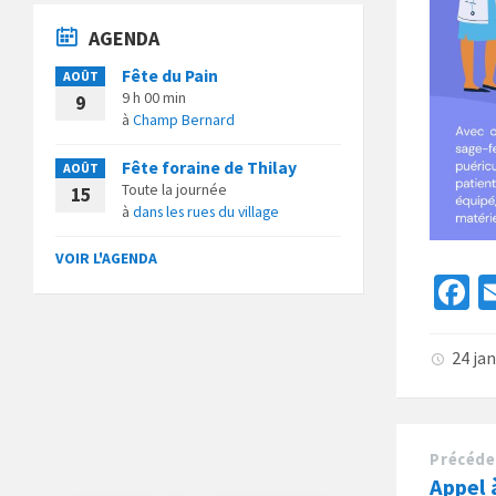
AGENDA
Fête du Pain
AOÛT
9 h 00 min
9
à
Champ Bernard
Fête foraine de Thilay
AOÛT
Toute la journée
15
à
dans les rues du village
VOIR L'AGENDA
F
c
b
24 ja
o
o
k
Précéde
Appel 