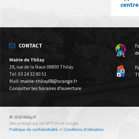
centre
CONTACT
F
d
Mairie de Thilay
19, rue de la Naux 08800 Thilay
F
Tel: 03 24 32 80 51
T
Mail:
mairie-thilay08@orange.fr
Consulter les horaires d’ouverture
© 2026 thilay.fr
Site protégé par reCAPTCHA et Google
Politique de confidentialité
et
Conditions d'utilisation
.