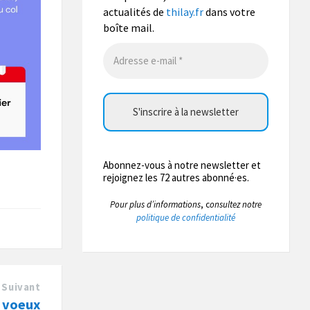
Lire la suite
actualités de
thilay.fr
dans votre
boîte mail.
Photo
La commune de Thilay
a
actualisé son statut.
1 semaine
La commune de Thilay
a
actualisé son statut.
Abonnez-vous à notre newsletter et
2 semaines
rejoignez les 72 autres abonné·es.
P
our plus d’informations
, c
onsultez notre
La commune de Thilay
politique de confidentialité
2 semaines
Nous sommes conscients
des désagréments que cette
situation peut occasionner et nous
Suivant
remercions l’ensemble des
habitants pour leur
s voeux